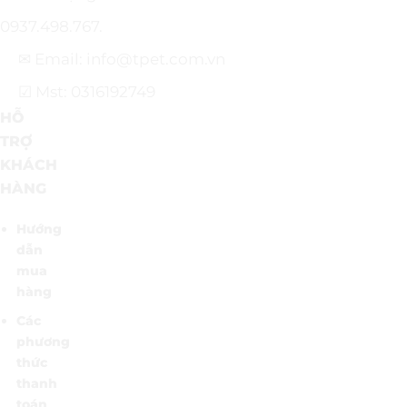
0937.498.767.
✉ Email: info@tpet.com.vn
☑ Mst: 0316192749
HỖ
TRỢ
KHÁCH
HÀNG
Hướng
dẫn
mua
hàng
Các
phương
thức
thanh
toán