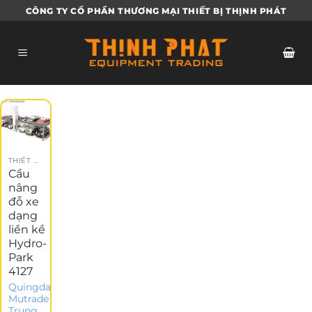
Bỏ
CÔNG TY CỔ PHẦN THƯƠNG MẠI THIẾT BỊ THỊNH PHÁT
qua
nội
dung
THIẾT BỊ GARAGE
Cầu
nâng
đỗ xe
dạng
liền kề
Hydro-
Park
4127
Quingdao
Mutrade -
Trung