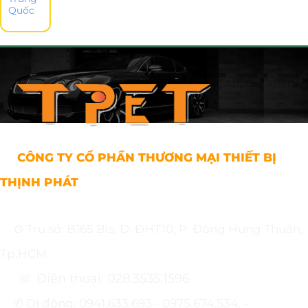
Quốc
CÔNG TY CỔ PHẦN THƯƠNG MẠI THIẾT BỊ
THỊNH PHÁT
⊙ Trụ sở: B165 Bis, Đ. ĐHT10, P. Đông Hưng Thuận,
Tp.HCM.
☏ Điện thoại: 028.3535.1596
✆ Di động: 0941.633.693 - 0975.674.534. -