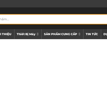
I THIỆU
Thiết Bị Máy
SẢN PHẨM CUNG CẤP
TIN TỨC
DỰ