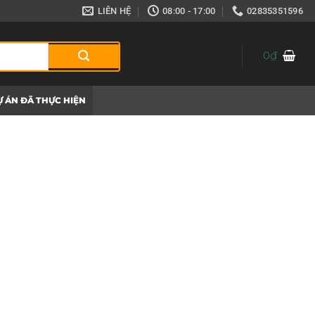
LIÊN HỆ
08:00 - 17:00
02835351596
0
₫
 ÁN ĐÃ THỰC HIỆN