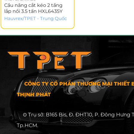
Cầu nâng cắt kéo 2 tầng
lắp nổi 3.5 tấn HXL6435Y
Hauvrex/TPET - Trung Quốc
CÔNG TY CỔ PHẦN THƯƠNG MẠI THIẾT B
THỊNH PHÁT
⊙ Trụ sở: B165 Bis, Đ. ĐHT10, P. Đông Hưng 
Tp.HCM.