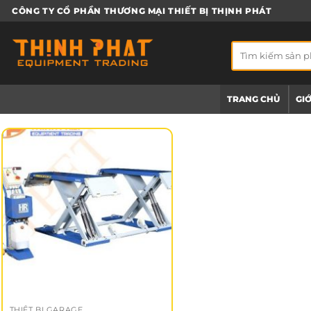
Bỏ
CÔNG TY CỔ PHẦN THƯƠNG MẠI THIẾT BỊ THỊNH PHÁT
qua
nội
Tìm
dung
kiếm:
TRANG CHỦ
GIỚ
THIẾT BỊ GARAGE