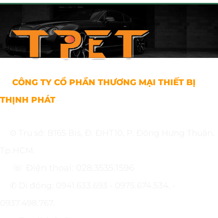
CÔNG TY CỔ PHẦN THƯƠNG MẠI THIẾT BỊ
THỊNH PHÁT
⊙ Trụ sở: B165 Bis, Đ. ĐHT10, P. Đông Hưng Thuận,
Tp.HCM.
☏ Điện thoại: 028.3535.1596
✆ Di động: 0941.633.693 - 0975.674.534. -
0937.498.767.