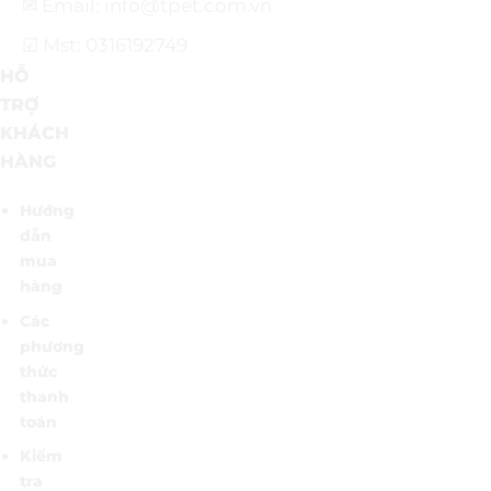
✉ Email: info@tpet.com.vn
☑ Mst: 0316192749
HỖ
TRỢ
KHÁCH
HÀNG
Hướng
dẫn
mua
hàng
Các
phương
thức
thanh
toán
Kiểm
tra