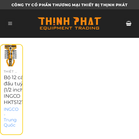
Bỏ
CÔNG TY CỔ PHẦN THƯƠNG MẠI THIẾT BỊ THỊNH PHÁT
qua
nội
dung
THIẾT BỊ GARAGE
Bộ 12 cái
đầu tuýp
(1/2 inch)
INGCO
HKTS12122
INGCO
-
Trung
Quốc