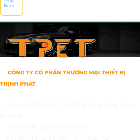
- Việt
Nam
CÔNG TY CỔ PHẦN THƯƠNG MẠI THIẾT BỊ
THỊNH PHÁT
⊙ Trụ sở: B165 Bis, Đ. ĐHT10, P. Đông Hưng Thuận,
Tp.HCM.
☏ Điện thoại: 028.3535.1596
✆ Di động: 0941.633.693 - 0975.674.534. -