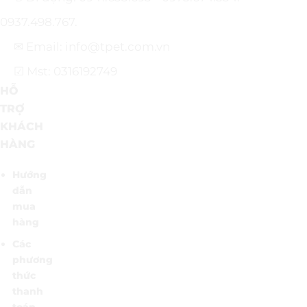
0937.498.767.
✉ Email: info@tpet.com.vn
☑ Mst: 0316192749
HỖ
TRỢ
KHÁCH
HÀNG
Hướng
dẫn
mua
hàng
Các
phương
thức
thanh
toán