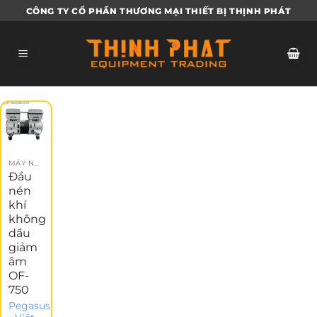
Bỏ
CÔNG TY CỔ PHẦN THƯƠNG MẠI THIẾT BỊ THỊNH PHÁT
qua
nội
dung
MÁY NÉN KHÍ
Đầu
nén
khí
không
dầu
giảm
âm
OF-
750
Pegasus