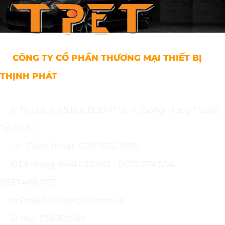
CÔNG TY CỔ PHẦN THƯƠNG MẠI THIẾT BỊ
THỊNH PHÁT
⊙ Trụ sở: B165 Bis, Đ. ĐHT10, P. Đông Hưng Thuận,
Tp.HCM.
☏ Điện thoại: 028.3535.1596
✆ Di động: 0941.633.693 - 0975.674.534. -
0937.498.767.
✉ Email: info@tpet.com.vn
☑ Mst: 0316192749