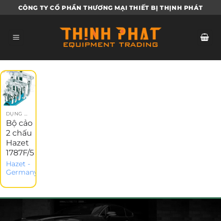
Bỏ
CÔNG TY CỔ PHẦN THƯƠNG MẠI THIẾT BỊ THỊNH PHÁT
qua
nội
dung
DỤNG CỤ CẦM TAY
Bộ cảo
2 chấu
Hazet
1787F/5
Hazet -
Germany