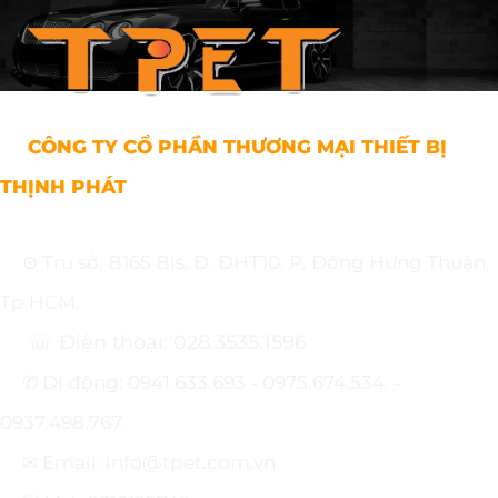
CÔNG TY CỔ PHẦN THƯƠNG MẠI THIẾT BỊ
THỊNH PHÁT
⊙ Trụ sở: B165 Bis, Đ. ĐHT10, P. Đông Hưng Thuận,
Tp.HCM.
☏ Điện thoại: 028.3535.1596
✆ Di động: 0941.633.693 - 0975.674.534. -
0937.498.767.
✉ Email: info@tpet.com.vn