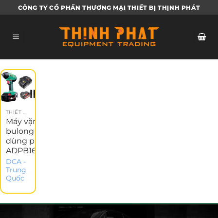
Bỏ
CÔNG TY CỔ PHẦN THƯƠNG MẠI THIẾT BỊ THỊNH PHÁT
qua
nội
dung
THIẾT BỊ DÙNG PIN
Máy vặn
bulong
dùng pin
ADPB16E
DCA -
Trung
Quốc