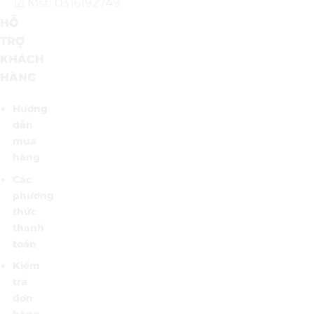
☑ Mst: 0316192749
HỖ
TRỢ
KHÁCH
HÀNG
Hướng
dẫn
mua
hàng
Các
phương
thức
thanh
toán
Kiểm
tra
đơn