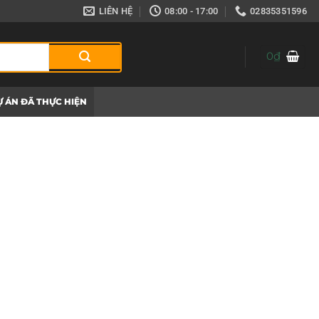
LIÊN HỆ
08:00 - 17:00
02835351596
0
₫
 ÁN ĐÃ THỰC HIỆN