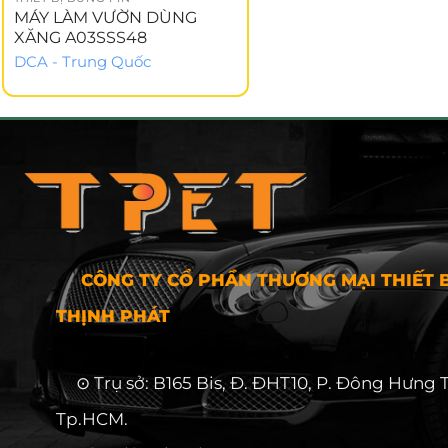
MÁY LÀM VƯỜN DÙNG
XĂNG A03SSS48
DCA - Trung Quốc
CÔNG TY CỔ PHẦN THƯƠNG MẠI THIẾT B
THỊNH PHÁT
⊙ Trụ sở: B165 Bis, Đ. ĐHT10, P. Đông Hưng 
Tp.HCM.