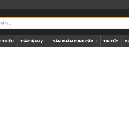
I THIỆU
Thiết Bị Máy
SẢN PHẨM CUNG CẤP
TIN TỨC
DỰ