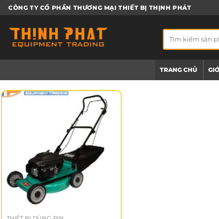
Bỏ
CÔNG TY CỔ PHẦN THƯƠNG MẠI THIẾT BỊ THỊNH PHÁT
qua
nội
Tìm
dung
kiếm:
TRANG CHỦ
GIỚ
THIẾT BỊ DÙNG PIN