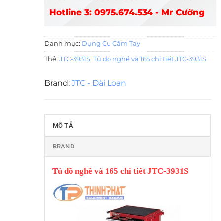
Hotline 3: 0975.674.534 - Mr Cường
Danh mục:
Dụng Cụ Cầm Tay
Thẻ:
JTC-3931S
,
Tủ đồ nghề và 165 chi tiết JTC-3931S
Brand:
JTC - Đài Loan
MÔ TẢ
BRAND
Tủ đồ nghề và 165 chi tiết JTC-3931S