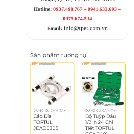
Hotline:
0937.498.767 – 0941.633.693 –
0975.674.534
info@tpet.com.vn
Email:
Sản phẩm tương tự
DỤNG CỤ CẦM TAY
DỤNG CỤ CẦM TAY
Cảo Dĩa
Bộ Tuýp Đầu
TOPTUL
1/2 in 24 Chi
JEAD0305
Tiết TOPTUL