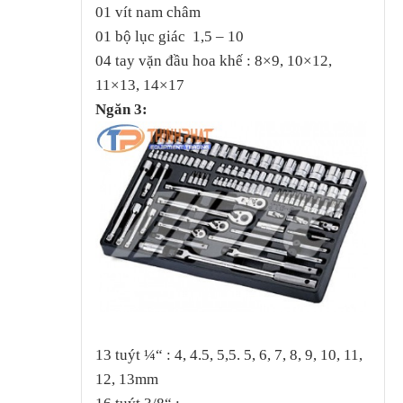
01 vít nam châm
01 bộ lục giác 1,5 – 10
04 tay vặn đầu hoa khế : 8×9, 10×12,
11×13, 14×17
Ngăn 3:
13 tuýt ¼“ : 4, 4.5, 5,5. 5, 6, 7, 8, 9, 10, 11,
12, 13mm