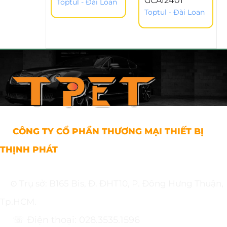
GCAI2401
Toptul - Đài Loan
Toptul - Đài Loan
CÔNG TY CỔ PHẦN THƯƠNG MẠI THIẾT BỊ
THỊNH PHÁT
⊙ Trụ sở: B165 Bis, Đ. ĐHT10, P. Đông Hưng Thuận,
Tp.HCM.
☏ Điện thoại: 028.3535.1596