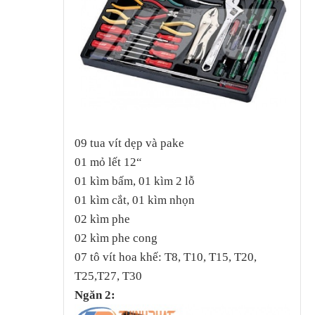
09 tua vít dẹp và pake
01 mỏ lết 12“
01 kìm bấm, 01 kìm 2 lỗ
01 kìm cắt, 01 kìm nhọn
02 kìm phe
02 kìm phe cong
07 tô vít hoa khế: T8, T10, T15, T20,
T25,T27, T30
Ngăn 2: