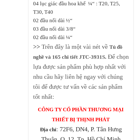
04 lục giác đầu hoa khế ¼“ : T20, T25,
T30, T40
02 đầu nối dài ½“
03 đầu nối dài 3/8“
02 đầu nối dài ¼“
>>
Trên đây là một vài nét về
Tủ đồ
Để chọn
nghề và 165 chi tiết JTC-3931S
.
lựa được sản phẩm phù hợp nhất với
nhu cầu hãy liên hệ ngay với chúng
tôi để được tư vấn về các sản phẩm
tốt nhất:
CÔNG TY CỔ PHẦN THƯƠNG MẠI
THIẾT BỊ THỊNH PHÁT
: 72F6, DN4, P. Tân Hưng
Địa chỉ
Thuận, Q. 12, Tp. Hồ Chí Minh