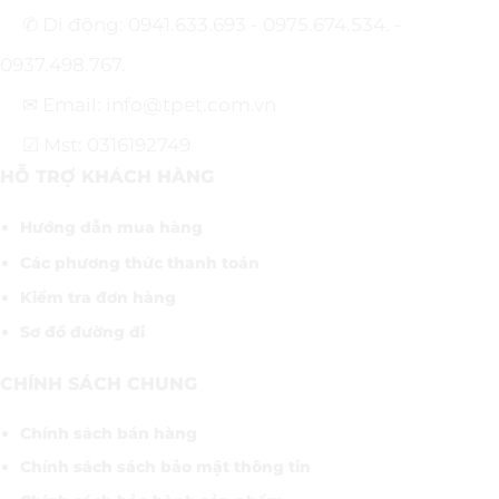
✆ Di động: 0941.633.693 - 0975.674.534. -
0937.498.767.
✉ Email: info@tpet.com.vn
☑ Mst: 0316192749
HỖ TRỢ KHÁCH HÀNG
Hướng dẫn mua hàng
Các phương thức thanh toán
Kiểm tra đơn hàng
Sơ đồ đường đi
CHÍNH SÁCH CHUNG
Chính sách bán hàng
Chính sách sách bảo mật thông tin