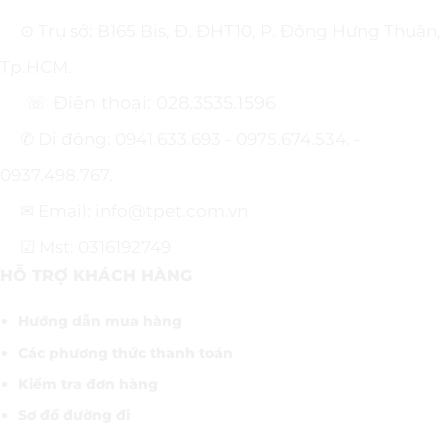
⊙ Trụ sở: B165 Bis, Đ. ĐHT10, P. Đông Hưng Thuận,
Tp.HCM.
☏ Điện thoại: 028.3535.1596
✆ Di động: 0941.633.693 - 0975.674.534. -
0937.498.767.
✉ Email: info@tpet.com.vn
☑ Mst: 0316192749
HỖ TRỢ KHÁCH HÀNG
Hướng dẫn mua hàng
Các phương thức thanh toán
Kiểm tra đơn hàng
Sơ đồ đường đi