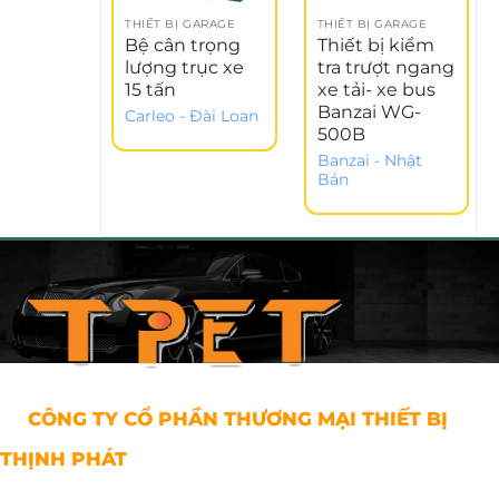
THIẾT BỊ GARAGE
THIẾT BỊ GARAGE
Bệ cân trọng
Thiết bị kiểm
lượng trục xe
tra trượt ngang
15 tấn
xe tải- xe bus
Banzai WG-
Carleo - Đài Loan
500B
Banzai - Nhật
Bản
CÔNG TY CỔ PHẦN THƯƠNG MẠI THIẾT BỊ
THỊNH PHÁT