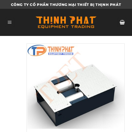
Bỏ
CÔNG TY CỔ PHẦN THƯƠNG MẠI THIẾT BỊ THỊNH PHÁT
qua
nội
dung