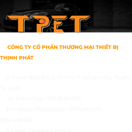
CÔNG TY CỔ PHẦN THƯƠNG MẠI THIẾT BỊ
THỊNH PHÁT
⊙ Trụ sở: B165 Bis, Đ. ĐHT10, P. Đông Hưng Thuận,
Tp.HCM.
☏ Điện thoại: 028.3535.1596
✆ Di động: 0941.633.693 - 0975.674.534. -
0937.498.767.
✉ Email: info@tpet.com.vn