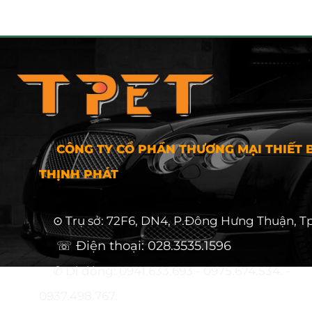
CÔNG TY CỔ PHẦN THƯƠNG MẠI THIẾT B
THỊNH PHÁT
⊙ Trụ sở: 72F6, DN4, P.Đông Hưng Thuận, T
☏ Điện thoại: 028.3535.1596
✆ Di động: 0941.633.693 - 0975.674.534. -
0937.498.767.