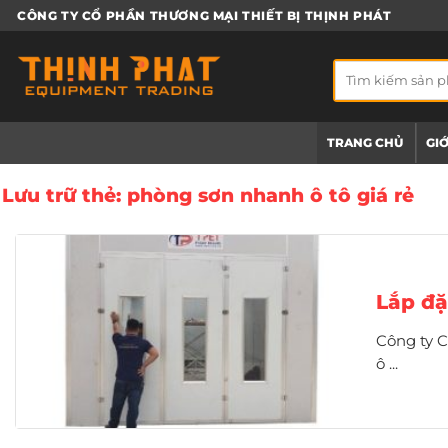
Bỏ
CÔNG TY CỔ PHẦN THƯƠNG MẠI THIẾT BỊ THỊNH PHÁT
qua
nội
Tìm
dung
kiếm:
TRANG CHỦ
GIỚ
Lưu trữ thẻ:
phòng sơn nhanh ô tô giá rẻ
Lắp đặ
Công ty C
ô ...