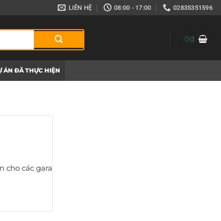
LIÊN HỆ
08:00 - 17:00
02835351596
0
₫
 ÁN ĐÃ THỰC HIỆN
n cho các gara