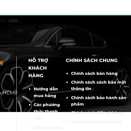
HỖ TRỢ
CHÍNH SÁCH CHUNG
Ị
KHÁCH
Chính sách bán hàng
HÀNG
Chính sách sách bảo mật
thông tin
Hướng dẫn
p.HCM.
mua hàng
Chính sách bảo hành sản
phẩm
Các phương
thức thanh
Chính sách đổi trả hàng
toán
Chính sách vận chuyển
Kiểm tra đơn