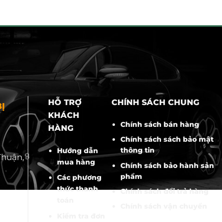
HỖ TRỢ
CHÍNH SÁCH CHUNG
Ị
KHÁCH
Chính sách bán hàng
HÀNG
Chính sách sách bảo mật
thông tin
Hướng dẫn
Thuận,
mua hàng
Chính sách bảo hành sản
phẩm
Các phương
thức thanh
Chính sách đổi trả hàng
toán
Chính sách vận chuyển
Kiểm tra đơn