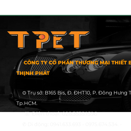
CÔNG TY CỔ PHẦN THƯƠNG MẠI THIẾT B
THỊNH PHÁT
⊙ Trụ sở: B165 Bis, Đ. ĐHT10, P. Đông Hưng 
Tp.HCM.
☏ Điện thoại: 028.3535.1596
✆ Di động: 0941.633.693 - 0975.674.534. -