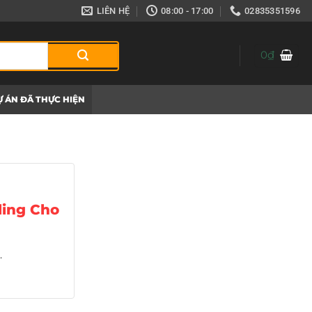
LIÊN HỆ
08:00 - 17:00
02835351596
0
₫
 ÁN ĐÃ THỰC HIỆN
ling Cho
.