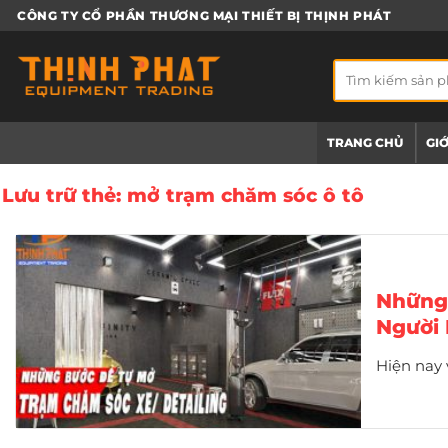
Bỏ
CÔNG TY CỔ PHẦN THƯƠNG MẠI THIẾT BỊ THỊNH PHÁT
qua
nội
Tìm
dung
kiếm:
TRANG CHỦ
GIỚ
Lưu trữ thẻ:
mở trạm chăm sóc ô tô
Những 
Người 
Hiện nay 