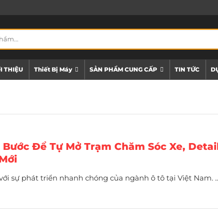
I THIỆU
Thiết Bị Máy
SẢN PHẨM CUNG CẤP
TIN TỨC
DỰ
Bước Để Tự Mở Trạm Chăm Sóc Xe, Detai
Mới
với sự phát triển nhanh chóng của ngành ô tô tại Việt Nam. ..