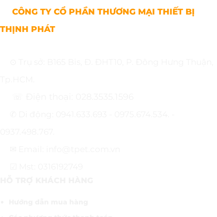
CÔNG TY CỔ PHẦN THƯƠNG MẠI THIẾT BỊ
THỊNH PHÁT
⊙ Trụ sở: B165 Bis, Đ. ĐHT10, P. Đông Hưng Thuận,
Tp.HCM.
☏ Điện thoại: 028.3535.1596
✆ Di động: 0941.633.693 - 0975.674.534. -
0937.498.767.
✉ Email: info@tpet.com.vn
☑ Mst: 0316192749
HỖ TRỢ KHÁCH HÀNG
Hướng dẫn mua hàng