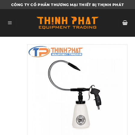
Bỏ
CÔNG TY CỔ PHẦN THƯƠNG MẠI THIẾT BỊ THỊNH PHÁT
qua
nội
dung