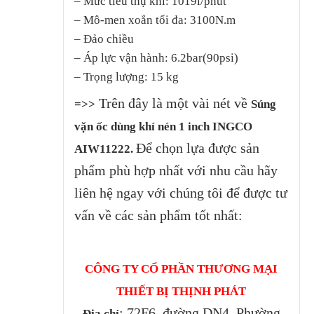
– Mức tiêu thụ khí: 1019l/phút
– Mô-men xoắn tối đa: 3100N.m
– Đảo chiều
– Áp lực vận hành: 6.2bar(90psi)
– Trọng lượng: 15 kg
Trên đây là một vài nét về
=>>
Súng
vặn ốc dùng khí nén 1 inch INGCO
Để chọn lựa được sản
AIW11222.
phẩm phù hợp nhất với nhu cầu hãy
liên hệ ngay với chúng tôi để được tư
vấn về các sản phẩm tốt nhất:
CÔNG TY CỔ PHẦN THƯƠNG MẠI
THIẾT BỊ THỊNH PHÁT
: 72F6, đường DN4, Phường
Địa chỉ