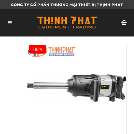
Bỏ
CÔNG TY CỔ PHẦN THƯƠNG MẠI THIẾT BỊ THỊNH PHÁT
qua
nội
dung
-18%