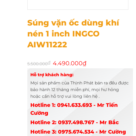
Súng vặn ốc dùng khí nén 1 inch INGCO AIW11222
Súng vặn ốc dùng khí
nén 1 inch INGCO
AIW11222
Giá
Giá
₫
4.490.000
₫
5.500.000
gốc
hiện
là:
tại
Hỗ trợ khách hàng:
5.500.000₫.
là:
4.490.000₫.
Mọi sản phẩm của Thịnh Phát bán ra đều được
bảo hành 12 tháng miễn phí, mọi hư hỏng
hoặc cần hỗ trợ vui lòng liên hệ .
Hotline 1: 0941.633.693 - Mr Tiến
Cường
Hotline 2: 0937.498.767 - Mr Bắc
Hotline 3: 0975.674.534 - Mr Cường