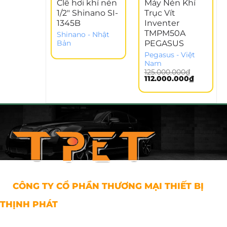
Clê hơi khí nén
Máy Nén Khí
1/2″ Shinano SI-
Trục Vít
1345B
Inventer
TMPM50A
Shinano - Nhật
PEGASUS
Bản
Pegasus - Việt
Nam
125.000.000
₫
Giá
Giá
112.000.000
₫
gốc
hiện
là:
tại
125.000.000₫.
là:
112.000.0
CÔNG TY CỔ PHẦN THƯƠNG MẠI THIẾT BỊ
THỊNH PHÁT