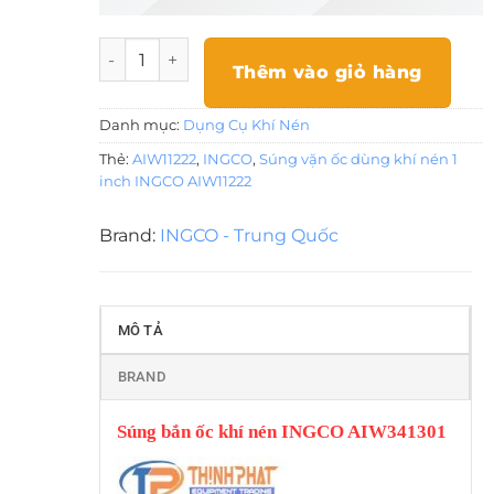
Súng vặn ốc dùng khí nén 1 inch INGCO AIW1122
Thêm vào giỏ hàng
Danh mục:
Dụng Cụ Khí Nén
Thẻ:
AIW11222
,
INGCO
,
Súng vặn ốc dùng khí nén 1
inch INGCO AIW11222
Brand:
INGCO - Trung Quốc
MÔ TẢ
BRAND
Súng bắn ốc khí nén INGCO AIW341301