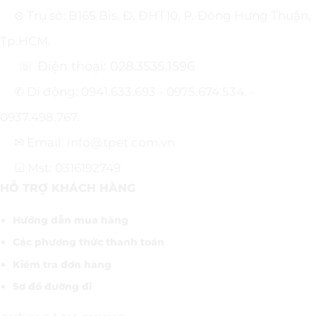
⊙ Trụ sở: B165 Bis, Đ. ĐHT10, P. Đông Hưng Thuận,
Tp.HCM.
☏ Điện thoại: 028.3535.1596
✆ Di động: 0941.633.693 - 0975.674.534. -
0937.498.767.
✉ Email: info@tpet.com.vn
☑ Mst: 0316192749
HỖ TRỢ KHÁCH HÀNG
Hướng dẫn mua hàng
Các phương thức thanh toán
Kiểm tra đơn hàng
Sơ đồ đường đi