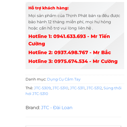
Hỗ trợ khách hàng:
Mọi sản phẩm của Thịnh Phát bán ra đều được
bảo hành 12 tháng miễn phí, mọi hư hỏng
hoặc cần hỗ trợ vui lòng liên hệ .
Hotline 1: 0941.633.693 - Mr Tiến
Cường
Hotline 2: 0937.498.767 - Mr Bắc
Hotline 3: 0975.674.534 - Mr Cường
Danh mục:
Dụng Cụ Cầm Tay
Thẻ:
JTC-5309
,
JTC-5310
,
JTC-5311
,
JTC-5312
,
Súng thổi
hơi JTC-5310
Brand:
JTC - Đài Loan