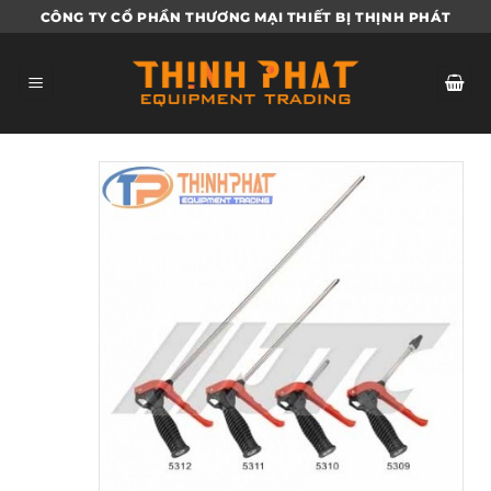
Bỏ
CÔNG TY CỔ PHẦN THƯƠNG MẠI THIẾT BỊ THỊNH PHÁT
qua
nội
dung