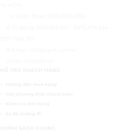
Tp.HCM.
☏ Điện thoại: 028.3535.1596
✆ Di động: 0941.633.693 - 0975.674.534. -
0937.498.767.
✉ Email: info@tpet.com.vn
☑ Mst: 0316192749
HỖ TRỢ KHÁCH HÀNG
Hướng dẫn mua hàng
Các phương thức thanh toán
Kiểm tra đơn hàng
Sơ đồ đường đi
CHÍNH SÁCH CHUNG