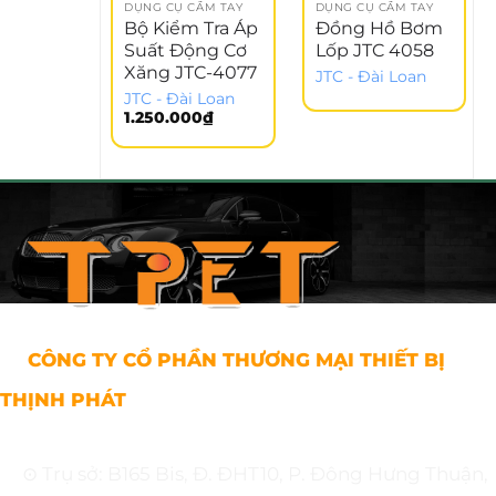
DỤNG CỤ CẦM TAY
DỤNG CỤ CẦM TAY
Bộ Kiểm Tra Áp
Đồng Hồ Bơm
Suất Động Cơ
Lốp JTC 4058
Xăng JTC-4077
JTC - Đài Loan
JTC - Đài Loan
1.250.000
₫
CÔNG TY CỔ PHẦN THƯƠNG MẠI THIẾT BỊ
THỊNH PHÁT
⊙ Trụ sở: B165 Bis, Đ. ĐHT10, P. Đông Hưng Thuận,