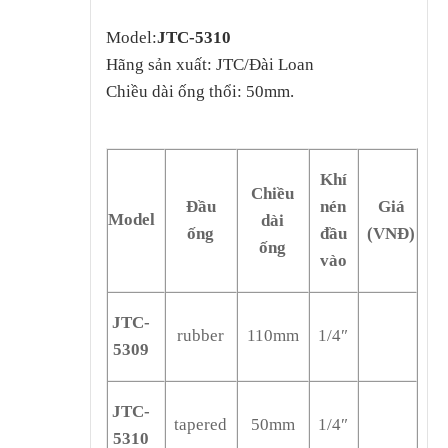
Model:
JTC-5310
Hãng sản xuất: JTC/Đài Loan
Chiều dài ống thổi: 50mm.
Khí
Chiều
Đầu
nén
Giá
Model
dài
ống
đầu
(VNĐ)
ống
vào
JTC-
rubber
110mm
1/4″
5309
JTC-
tapered
50mm
1/4″
5310