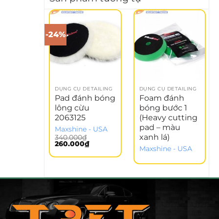
-24%
-
DỤNG CỤ DETAILING
DỤNG CỤ DETAILING
Pad đánh bóng
Foam đánh
lông cừu
bóng bước 1
2063125
(Heavy cutting
pad – màu
Maxshine - USA
xanh lá)
340.000
₫
Giá
Giá
260.000
₫
Maxshine - USA
gốc
hiện
là:
tại
340.000₫.
là:
260.000₫.