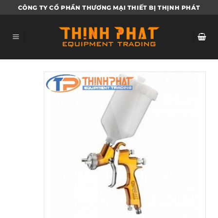
Bỏ
CÔNG TY CỔ PHẦN THƯƠNG MẠI THIẾT BỊ THỊNH PHÁT
qua
nội
dung