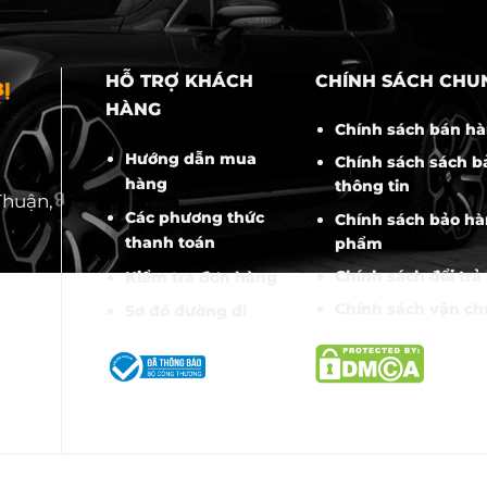
HỖ TRỢ KHÁCH
CHÍNH SÁCH CHU
Ị
HÀNG
Chính sách bán h
Hướng dẫn mua
Chính sách sách b
hàng
thông tin
Thuận,
Các phương thức
Chính sách bảo hà
thanh toán
phẩm
Chính sách đổi trả
Kiểm tra đơn hàng
Chính sách vận c
Sơ đồ đường đi