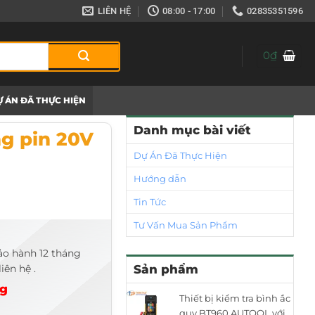
LIÊN HỆ
08:00 - 17:00
02835351596
0
₫
 ÁN ĐÃ THỰC HIỆN
Danh mục bài viết
g pin 20V
Dự Án Đã Thực Hiện
Hướng dẫn
Tin Tức
Tư Vấn Mua Sản Phẩm
ảo hành 12 tháng
iên hệ .
Sản phẩm
ng
Thiết bị kiểm tra bình ắc
quy BT960 AUTOOL với