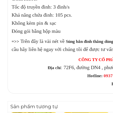
Tốc độ truyền đinh: 3 đinh/s
Khả năng chứa đinh: 105 pcs.
Không kèm pin & sạc
Đóng gói bằng hộp màu
Trên đây là vài nét về
=>>
Súng bắn đinh thẳng dù
cầu hãy liên hệ ngay với chúng tôi để được tư vấ
CÔNG TY CỔ PH
: 72F6, đường DN4 , phư
Địa chỉ
Hotline:
0937.
Sản phẩm tương tự