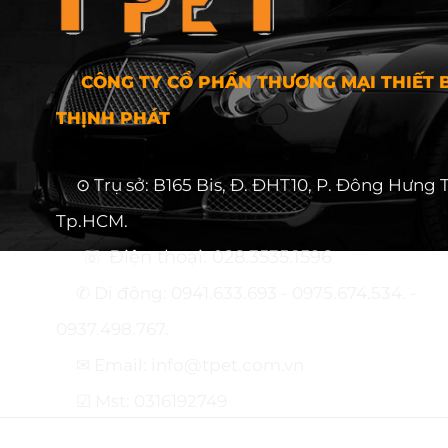
CÔNG TY CỔ PHẦN THƯƠNG MẠI THIẾT B
THỊNH PHÁT
⊙ Trụ sở: B165 Bis, Đ. ĐHT10, P. Đông Hưng 
Tp.HCM.
☏ Điện thoại: 028.3535.1596
✆ Di động: 0941.633.693 - 0975.674.534. -
0937.498.767.
✉ Email: info@tpet.com.vn
☑ Mst: 0316192749