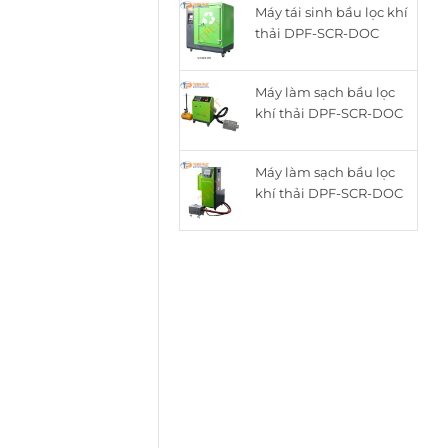
Máy tái sinh bầu lọc khí
là:
tại
thải DPF-SCR-DOC
15.050.000₫.
là:
thông minh cho động
12.050.000₫.
cơ Diesel ZQYM-518C
Máy làm sạch bầu lọc
khí thải DPF-SCR-DOC
cho động cơ Diesel
ZQYM A8
Máy làm sạch bầu lọc
khí thải DPF-SCR-DOC
cho động cơ Diesel
ZQYM 508A