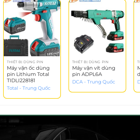
THIẾT BỊ DÙNG PIN
THIẾT BỊ DÙNG PIN
T
Máy vặn ốc dùng
Máy vặn vít dùng
pin Lithium Total
pin ADPL6A
TIDLI228181
DCA - Trung Quốc
D
Total - Trung Quốc