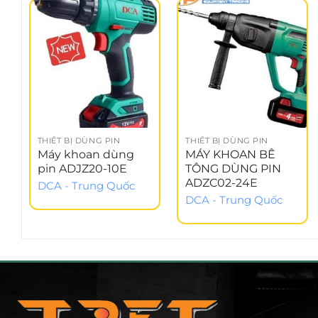
THIẾT BỊ DÙNG PIN
THIẾT BỊ DÙNG PIN
Máy khoan dùng
MÁY KHOAN BÊ
pin ADJZ20-10E
TÔNG DÙNG PIN
ADZC02-24E
DCA - Trung Quốc
DCA - Trung Quốc