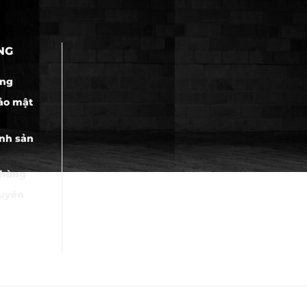
NG
àng
ảo mật
nh sản
 hàng
huyển