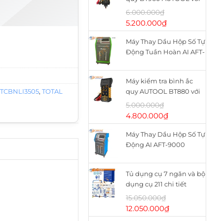
máy in nhiệt
6.000.000
₫
Giá
Giá
5.200.000
₫
gốc
hiện
05 số lượng
Máy Thay Dầu Hộp Số Tự
là:
tại
Động Tuần Hoàn AI AFT-
6.000.000₫.
là:
9900
5.200.000₫.
Máy kiểm tra bình ắc
,
TCBNLI3505
,
TOTAL
quy AUTOOL BT880 với
máy in nhiệt
5.000.000
₫
Giá
Giá
4.800.000
₫
gốc
hiện
Máy Thay Dầu Hộp Số Tự
là:
tại
Động AI AFT-9000
5.000.000₫.
là:
4.800.000₫.
Tủ dụng cụ 7 ngăn và bộ
dụng cụ 211 chi tiết
WHS2111 WADFOW
15.050.000
₫
Giá
Giá
12.050.000
₫
gốc
hiện