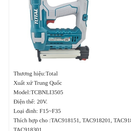
Thương hiệu:Total
Xuất xứ Trung Quốc
Model:TCBNLI3505
Điện thế: 20V.
Loại đinh: F15~F35
Thích hợp cho :TAC918151, TAC918201, TAC91
TAC918301.