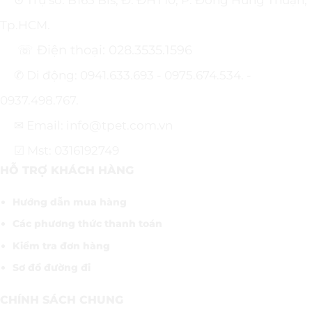
⊙ Trụ sở: B165 Bis, Đ. ĐHT10, P. Đông Hưng Thuận,
Tp.HCM.
☏ Điện thoại: 028.3535.1596
✆ Di động: 0941.633.693 - 0975.674.534. -
0937.498.767.
✉ Email: info@tpet.com.vn
☑ Mst: 0316192749
HỖ TRỢ KHÁCH HÀNG
Hướng dẫn mua hàng
Các phương thức thanh toán
Kiểm tra đơn hàng
Sơ đồ đường đi
CHÍNH SÁCH CHUNG