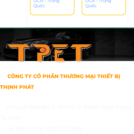
DCA - Trung
DCA - Trung
Quốc
Quốc
CÔNG TY CỔ PHẦN THƯƠNG MẠI THIẾT BỊ
THỊNH PHÁT
⊙ Trụ sở: B165 Bis, Đ. ĐHT10, P. Đông Hưng Thuận,
Tp.HCM.
☏ Điện thoại: 028.3535.1596