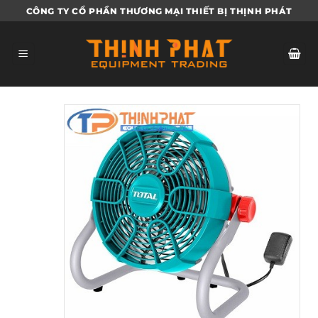
Bỏ
CÔNG TY CỔ PHẦN THƯƠNG MẠI THIẾT BỊ THỊNH PHÁT
qua
nội
dung