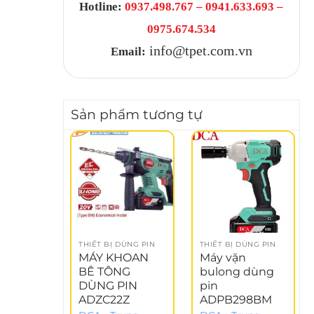
Hotline:
0937.498.767 – 0941.633.693 –
0975.674.534
info@tpet.com.vn
Email:
Sản phẩm tương tự
THIẾT BỊ DÙNG PIN
THIẾT BỊ DÙNG PIN
MÁY KHOAN
Máy vặn
BÊ TÔNG
bulong dùng
DÙNG PIN
pin
ADZC22Z
ADPB298BM