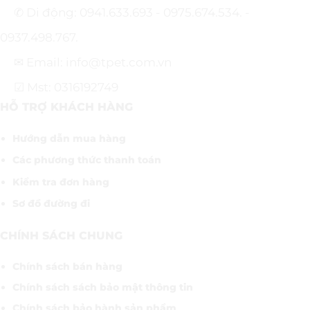
✆ Di động: 0941.633.693 - 0975.674.534. -
0937.498.767.
✉ Email: info@tpet.com.vn
☑ Mst: 0316192749
HỖ TRỢ KHÁCH HÀNG
Hướng dẫn mua hàng
Các phương thức thanh toán
Kiểm tra đơn hàng
Sơ đồ đường đi
CHÍNH SÁCH CHUNG
Chính sách bán hàng
Chính sách sách bảo mật thông tin
Chính sách bảo hành sản phẩm