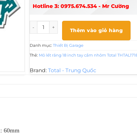
Hotline 3: 0975.674.534 - Mr Cường
Mỏ lết răng 18 inch tay cầm nhôm Total THT
Thêm vào giỏ hàng
Danh mục:
Thiết Bị Garage
Thẻ:
Mỏ lết răng 18 inch tay cầm nhôm Total THTAL171
Brand:
Total - Trung Quốc
đa: 60mm