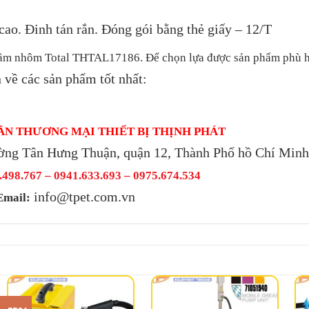
ao. Đinh tán rắn. Đóng gói bằng thẻ giấy – 12/T
y cầm nhôm Total THTAL17186. Để chọn lựa được sản phẩm phù 
 về các sản phẩm tốt nhất:
ẦN THƯƠNG MẠI THIẾT BỊ THỊNH PHÁT
ờng Tân Hưng Thuận, quận 12, Thành Phố hồ Chí Min
498.767 – 0941.633.693 –
0975.674.534
info@tpet.com.vn
Email: