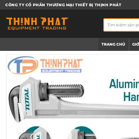
Bỏ
CÔNG TY CỔ PHẦN THƯƠNG MẠI THIẾT BỊ THỊNH PHÁT
qua
nội
Tìm
dung
kiếm:
TRANG CHỦ
GIỚ