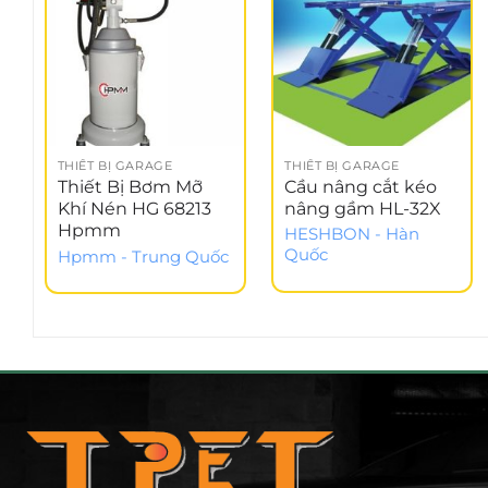
THIẾT BỊ GARAGE
THIẾT BỊ GARAGE
Thiết Bị Bơm Mỡ
Cầu nâng cắt kéo
Khí Nén HG 68213
nâng gầm HL-32X
Hpmm
HESHBON - Hàn
Quốc
Hpmm - Trung Quốc