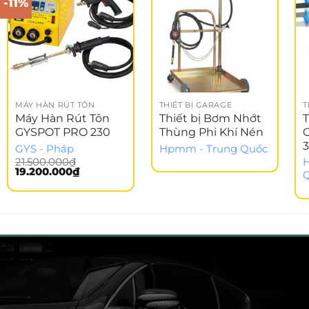
-11%
MÁY HÀN RÚT TÔN
THIẾT BỊ GARAGE
T
Máy Hàn Rút Tôn
Thiết bị Bơm Nhớt
T
GYSPOT PRO 230
Thùng Phi Khí Nén
GYS - Pháp
Hpmm - Trung Quốc
21.500.000
₫
Giá
Giá
19.200.000
₫
gốc
hiện
là:
tại
21.500.000₫.
là:
19.200.000₫.