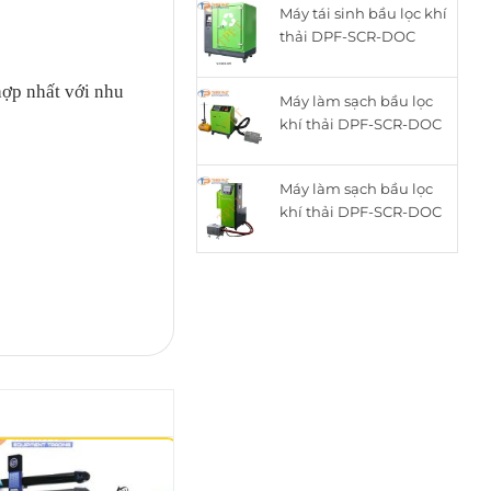
Máy tái sinh bầu lọc khí
là:
tại
thải DPF-SCR-DOC
15.050.000₫.
là:
thông minh cho động
12.050.000₫.
cơ Diesel ZQYM-518C
hợp nhất với nhu
Máy làm sạch bầu lọc
khí thải DPF-SCR-DOC
cho động cơ Diesel
ZQYM A8
Máy làm sạch bầu lọc
khí thải DPF-SCR-DOC
cho động cơ Diesel
h
ZQYM 508A