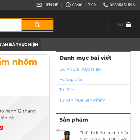
LIÊN HỆ
08:00 - 17:00
02835351596
0
₫
 ÁN ĐÃ THỰC HIỆN
Danh mục bài viết
 cầm nhôm
Dự Án Đã Thực Hiện
Hướng dẫn
Tin Tức
Tư Vấn Mua Sản Phẩm
ảo hành 12 tháng
iên hệ .
Sản phẩm
ng
Thiết bị kiểm tra bình ắc
quy BT960 AUTOOL với