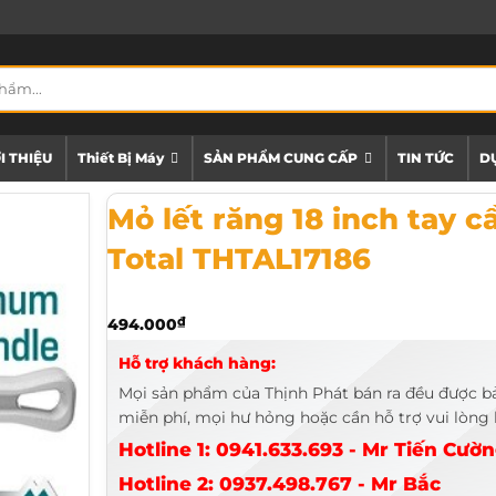
I THIỆU
Thiết Bị Máy
SẢN PHẨM CUNG CẤP
TIN TỨC
DỰ
Mỏ lết răng 18 inch tay cầm nhôm Total THTAL17186
Mỏ lết răng 18 inch tay
Total THTAL17186
494.000
₫
Hỗ trợ khách hàng:
Mọi sản phẩm của Thịnh Phát bán ra đều được b
miễn phí, mọi hư hỏng hoặc cần hỗ trợ vui lòng l
Hotline 1: 0941.633.693 - Mr Tiến Cườ
Hotline 2: 0937.498.767 - Mr Bắc