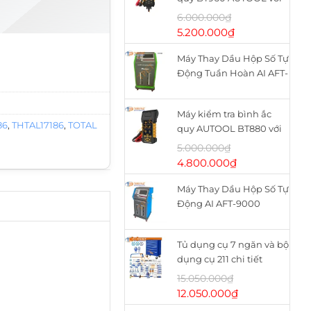
máy in nhiệt
6.000.000
₫
Giá
Giá
5.200.000
₫
gốc
hiện
AL17186 số lượng
Máy Thay Dầu Hộp Số Tự
là:
tại
Động Tuần Hoàn AI AFT-
6.000.000₫.
là:
9900
5.200.000₫.
Máy kiểm tra bình ắc
86
,
THTAL17186
,
TOTAL
quy AUTOOL BT880 với
máy in nhiệt
5.000.000
₫
Giá
Giá
4.800.000
₫
gốc
hiện
Máy Thay Dầu Hộp Số Tự
là:
tại
Động AI AFT-9000
5.000.000₫.
là:
4.800.000₫.
Tủ dụng cụ 7 ngăn và bộ
dụng cụ 211 chi tiết
WHS2111 WADFOW
15.050.000
₫
Giá
Giá
12.050.000
₫
gốc
hiện