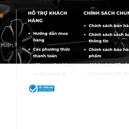
HỖ TRỢ KHÁCH
CHÍNH SÁCH CHU
Ị
HÀNG
Chính sách bán h
Hướng dẫn mua
Chính sách sách b
hàng
thông tin
Thuận,
Các phương thức
Chính sách bảo hà
thanh toán
phẩm
Chính sách đổi trả
Kiểm tra đơn hàng
Chính sách vận c
Sơ đồ đường đi