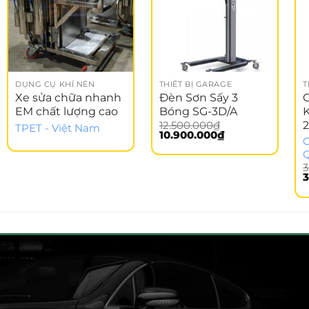
DỤNG CỤ KHÍ NÉN
THIẾT BỊ GARAGE
T
Xe sửa chữa nhanh
Đèn Sơn Sấy 3
C
EM chất lượng cao
Bóng SG-3D/A
K
2
12.500.000
₫
TPET - Việt Nam
Giá
Giá
10.900.000
₫
G
gốc
hiện
là:
tại
12.500.000₫.
là:
3
10.900.000₫.
G
3
g
l
3