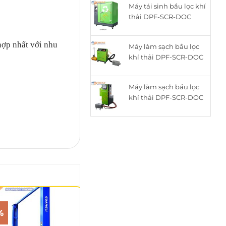
Máy tái sinh bầu lọc khí
là:
tại
thải DPF-SCR-DOC
15.050.000₫.
là:
thông minh cho động
12.050.000₫.
cơ Diesel ZQYM-518C
hợp nhất với nhu
Máy làm sạch bầu lọc
khí thải DPF-SCR-DOC
cho động cơ Diesel
ZQYM A8
Máy làm sạch bầu lọc
h
khí thải DPF-SCR-DOC
cho động cơ Diesel
ZQYM 508A
%