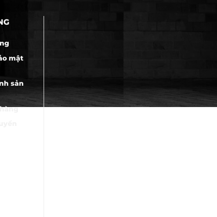
NG
àng
ảo mật
nh sản
 hàng
huyển