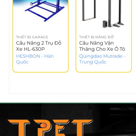
THIẾT BỊ GARAGE
THIẾT BỊ NÂNG ĐỠ
Cầu Nâng 2 Trụ Đỗ
Cầu Nâng Vận
Xe HL-630P
Thăng Cho Xe Ô Tô
HESHBON - Hàn
Quingdao Mutrade -
Quốc
Trung Quốc