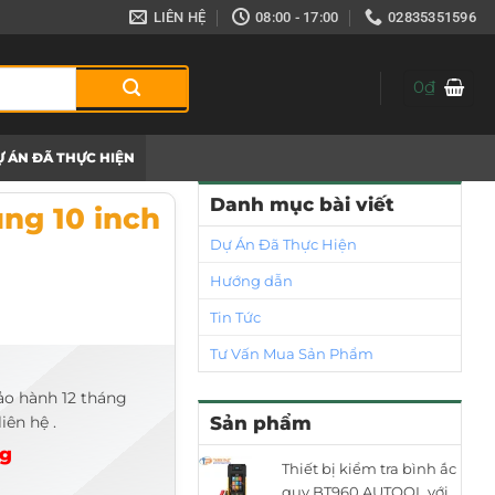
LIÊN HỆ
08:00 - 17:00
02835351596
0
₫
 ÁN ĐÃ THỰC HIỆN
Danh mục bài viết
ng 10 inch
Dự Án Đã Thực Hiện
Hướng dẫn
Tin Tức
Tư Vấn Mua Sản Phẩm
ảo hành 12 tháng
iên hệ .
Sản phẩm
ng
Thiết bị kiểm tra bình ắc
quy BT960 AUTOOL với