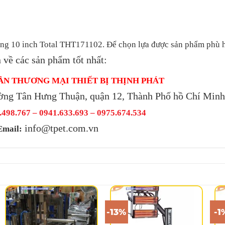
ùng 10 inch Total THT171102. Để chọn lựa được sản phẩm phù 
 về các sản phẩm tốt nhất:
ẦN THƯƠNG MẠI THIẾT BỊ THỊNH PHÁT
ờng Tân Hưng Thuận, quận 12, Thành Phố hồ Chí Min
498.767 – 0941.633.693 –
0975.674.534
info@tpet.com.vn
Email:
-13%
-1