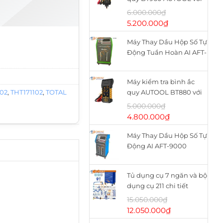
máy in nhiệt
6.000.000
₫
Giá
Giá
5.200.000
₫
gốc
hiện
T171102 số lượng
Máy Thay Dầu Hộp Số Tự
là:
tại
Động Tuần Hoàn AI AFT-
6.000.000₫.
là:
9900
5.200.000₫.
Máy kiểm tra bình ắc
102
,
THT171102
,
TOTAL
quy AUTOOL BT880 với
máy in nhiệt
5.000.000
₫
Giá
Giá
4.800.000
₫
gốc
hiện
Máy Thay Dầu Hộp Số Tự
là:
tại
Động AI AFT-9000
5.000.000₫.
là:
4.800.000₫.
Tủ dụng cụ 7 ngăn và bộ
dụng cụ 211 chi tiết
WHS2111 WADFOW
15.050.000
₫
Giá
Giá
12.050.000
₫
gốc
hiện