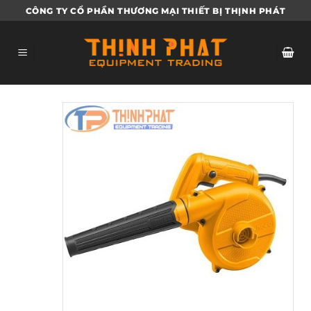
Bỏ
CÔNG TY CỔ PHẦN THƯƠNG MẠI THIẾT BỊ THỊNH PHÁT
qua
nội
dung