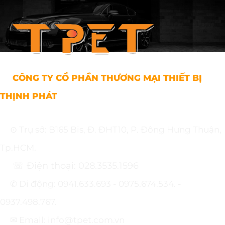
CÔNG TY CỔ PHẦN THƯƠNG MẠI THIẾT BỊ
THỊNH PHÁT
⊙ Trụ sở: B165 Bis, Đ. ĐHT10, P. Đông Hưng Thuận,
Tp.HCM.
☏ Điện thoại: 028.3535.1596
✆ Di động: 0941.633.693 - 0975.674.534. -
0937.498.767.
✉ Email: info@tpet.com.vn