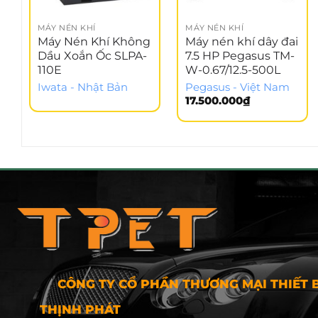
MÁY NÉN KHÍ
MÁY NÉN KHÍ
Máy Nén Khí Không
Máy nén khí dây đai
Dầu Xoắn Ốc SLPA-
7.5 HP Pegasus TM-
110E
W-0.67/12.5-500L
Iwata - Nhật Bản
Pegasus - Việt Nam
17.500.000
₫
CÔNG TY CỔ PHẦN THƯƠNG MẠI THIẾT B
THỊNH PHÁT