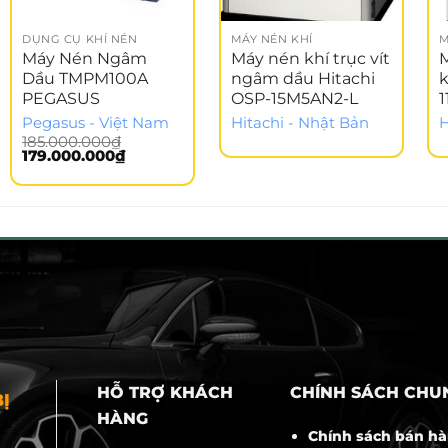
DỤNG CỤ KHÍ NÉN
MÁY NÉN KHÍ
M
Máy Nén Ngâm
Máy nén khí trục vít
M
Dầu TMPM100A
ngâm dầu Hitachi
PEGASUS
OSP-15M5AN2-L
Pegasus - Việt Nam
Hitachi - Nhật Bản
H
185.000.000
₫
Giá
Giá
179.000.000
₫
gốc
hiện
là:
tại
185.000.000₫.
là:
179.000.000₫.
HỖ TRỢ KHÁCH
CHÍNH SÁCH CHU
Ị
HÀNG
Chính sách bán h