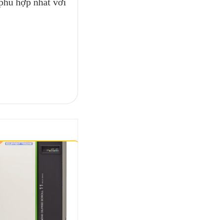
phù hợp nhất với
-19%
-8%