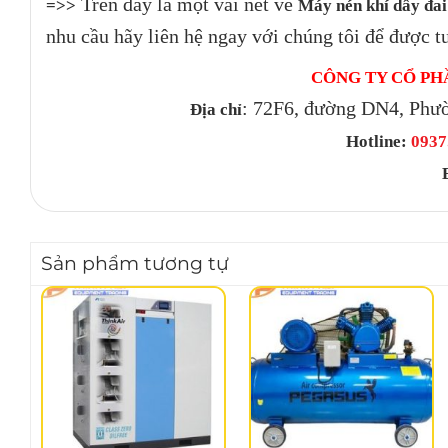
Trên đây là một vài nét về
=>>
Máy nén khí dây đa
nhu cầu hãy liên hệ ngay với chúng tôi để được t
CÔNG TY CỔ PH
: 72F6, đường DN4, Phư
Địa chỉ
Hotline:
0937.
Sản phẩm tương tự