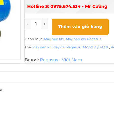
Hotline 3: 0975.674.534 - Mr Cường
Máy nén khí dây đai Pegasus TM-V-0.25/8-12
Thêm vào giỏ hàng
Danh mục:
Máy nén khí
,
Máy nén khí Pegasus
Thẻ:
Máy nén khí dây đai Pegasus TM-V-0.25/8-120L
,
P
Brand:
Pegasus - Việt Nam
ha