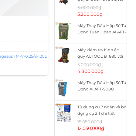
máy in nhiệt
6.000.000
₫
Giá
Giá
5.200.000
₫
gốc
hiện
0L số lượng
Máy Thay Dầu Hộp Số Tự
là:
tại
Động Tuần Hoàn AI AFT-
6.000.000₫.
là:
9900
5.200.000₫.
Máy kiểm tra bình ắc
egasus TM-V-0.25/8-120L
quy AUTOOL BT880 với
máy in nhiệt
5.000.000
₫
Giá
Giá
4.800.000
₫
gốc
hiện
Máy Thay Dầu Hộp Số Tự
là:
tại
Động AI AFT-9000
5.000.000₫.
là:
4.800.000₫.
Tủ dụng cụ 7 ngăn và bộ
dụng cụ 211 chi tiết
WHS2111 WADFOW
15.050.000
₫
Giá
Giá
12.050.000
₫
gốc
hiện