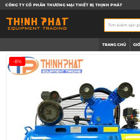
Bỏ
CÔNG TY CỔ PHẦN THƯƠNG MẠI THIẾT BỊ THỊNH PHÁT
qua
nội
Tìm
dung
kiếm:
TRANG CHỦ
GIỚ
-8%