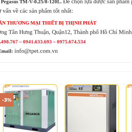
Để chọn lựa được sản phẩm 
i Pegasus TM-V-0.25/8-120L.
ư vấn về các sản phẩm tốt nhất:
ẦN THƯƠNG MẠI THIẾT BỊ THỊNH PHÁT
ờng Tân Hưng Thuận, Quận12, Thành phố Hồ Chí Minh
498.767 – 0941.633.693 –
0975.674.534
info@tpet.com.vn
Email:
-3%