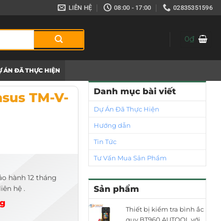
LIÊN HỆ
08:00 - 17:00
02835351596
0
₫
 ÁN ĐÃ THỰC HIỆN
Danh mục bài viết
asus TM-V-
Dự Án Đã Thực Hiện
Hướng dẫn
Tin Tức
Tư Vấn Mua Sản Phẩm
ảo hành 12 tháng
iên hệ .
Sản phẩm
ng
Thiết bị kiểm tra bình ắc
quy BT960 AUTOOL với