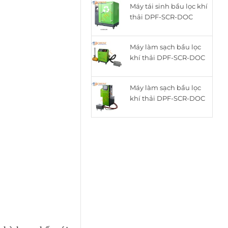
Máy tái sinh bầu lọc khí
là:
tại
thải DPF-SCR-DOC
15.050.000₫.
là:
thông minh cho động
12.050.000₫.
cơ Diesel ZQYM-518C
Máy làm sạch bầu lọc
khí thải DPF-SCR-DOC
cho động cơ Diesel
ZQYM A8
Máy làm sạch bầu lọc
khí thải DPF-SCR-DOC
cho động cơ Diesel
ZQYM 508A