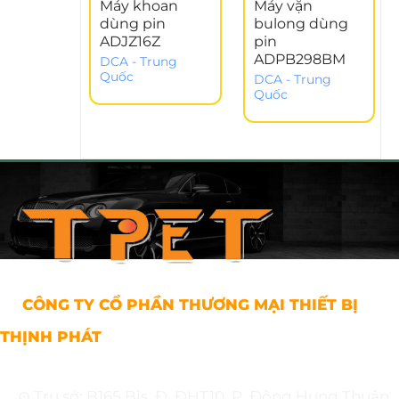
Máy khoan
Máy vặn
dùng pin
bulong dùng
ADJZ16Z
pin
ADPB298BM
DCA - Trung
Quốc
DCA - Trung
Quốc
CÔNG TY CỔ PHẦN THƯƠNG MẠI THIẾT BỊ
THỊNH PHÁT
⊙ Trụ sở: B165 Bis, Đ. ĐHT10, P. Đông Hưng Thuận,