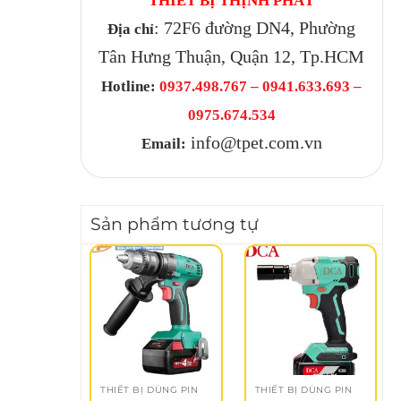
THIẾT BỊ THỊNH PHÁT
: 72F6 đường DN4, Phường
Địa chỉ
Tân Hưng Thuận, Quận 12, Tp.HCM
Hotline:
0937.498.767 – 0941.633.693 –
0975.674.534
info@tpet.com.vn
Email:
Sản phẩm tương tự
THIẾT BỊ DÙNG PIN
THIẾT BỊ DÙNG PIN