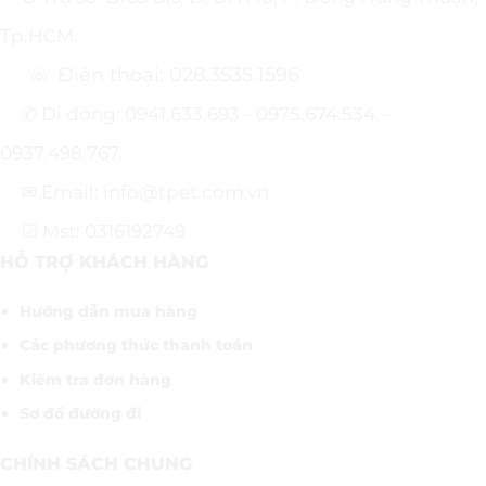
Tp.HCM.
☏ Điện thoại: 028.3535.1596
✆ Di động: 0941.633.693 - 0975.674.534. -
0937.498.767.
✉ Email: info@tpet.com.vn
☑ Mst: 0316192749
HỖ TRỢ KHÁCH HÀNG
Hướng dẫn mua hàng
Các phương thức thanh toán
Kiểm tra đơn hàng
Sơ đồ đường đi
CHÍNH SÁCH CHUNG