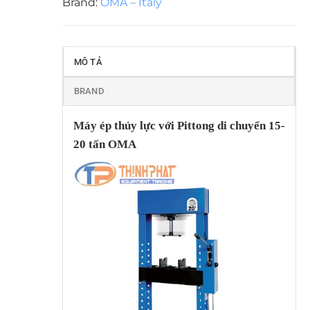
Brand:
OMA – Italy
MÔ TẢ
BRAND
Máy ép thủy lực với Pittong di chuyển 15-
20 tấn OMA