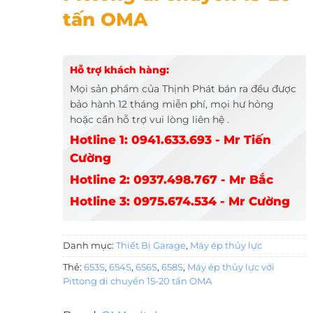
tấn OMA
Hỗ trợ khách hàng:
Mọi sản phẩm của Thịnh Phát bán ra đều được
bảo hành 12 tháng miễn phí, mọi hư hỏng
hoặc cần hỗ trợ vui lòng liên hệ .
Hotline 1: 0941.633.693 - Mr Tiến
Cường
Hotline 2: 0937.498.767 - Mr Bắc
Hotline 3: 0975.674.534 - Mr Cường
Danh mục:
Thiết Bị Garage
,
Máy ép thủy lực
Thẻ:
653S
,
654S
,
656S
,
658S
,
Máy ép thủy lực với
Pittong di chuyển 15-20 tấn OMA