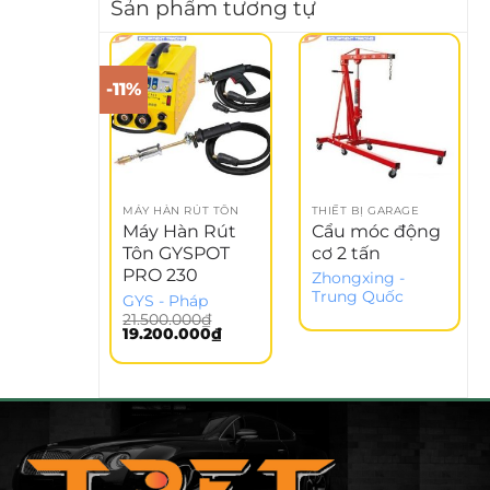
Sản phẩm tương tự
-11%
MÁY HÀN RÚT TÔN
THIẾT BỊ GARAGE
Máy Hàn Rút
Cẩu móc động
Tôn GYSPOT
cơ 2 tấn
PRO 230
Zhongxing -
Trung Quốc
GYS - Pháp
21.500.000
₫
Giá
Giá
19.200.000
₫
gốc
hiện
là:
tại
21.500.000₫.
là:
19.200.000₫.