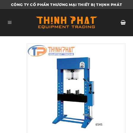
Bỏ
CÔNG TY CỔ PHẦN THƯƠNG MẠI THIẾT BỊ THỊNH PHÁT
qua
nội
dung