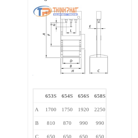
653S
654S
656S
658S
A
1700
1750
1920
2250
B
810
870
990
990
C
650
650
650
650