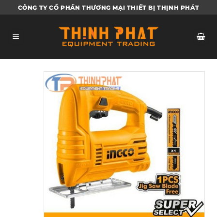
Bỏ
CÔNG TY CỔ PHẦN THƯƠNG MẠI THIẾT BỊ THỊNH PHÁT
qua
nội
dung