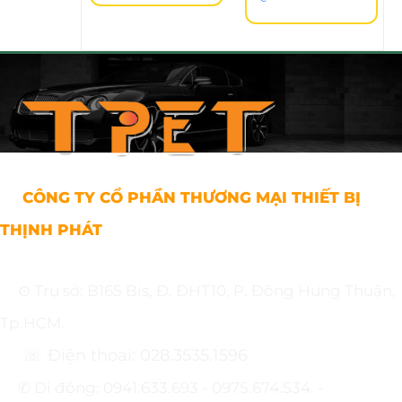
CÔNG TY CỔ PHẦN THƯƠNG MẠI THIẾT BỊ
THỊNH PHÁT
⊙ Trụ sở: B165 Bis, Đ. ĐHT10, P. Đông Hưng Thuận,
Tp.HCM.
☏ Điện thoại: 028.3535.1596
✆ Di động: 0941.633.693 - 0975.674.534. -