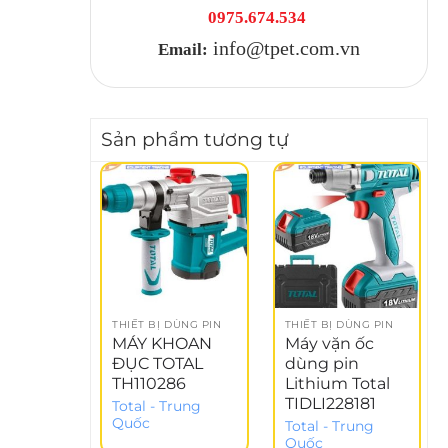
0975.674.534
info@tpet.com.vn
Email:
Sản phẩm tương tự
THIẾT BỊ DÙNG PIN
THIẾT BỊ DÙNG PIN
MÁY KHOAN
Máy vặn ốc
ĐỤC TOTAL
dùng pin
TH110286
Lithium Total
TIDLI228181
Total - Trung
Quốc
Total - Trung
Quốc