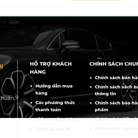
5.800.000₫.
là:
5.670.000₫.
HỖ TRỢ KHÁCH
CHÍNH SÁCH CHU
Ị
HÀNG
Chính sách bán h
Hướng dẫn mua
Chính sách sách b
hàng
thông tin
Thuận,
Các phương thức
Chính sách bảo hà
thanh toán
phẩm
Chính sách đổi trả
Kiểm tra đơn hàng
Chính sách vận c
Sơ đồ đường đi