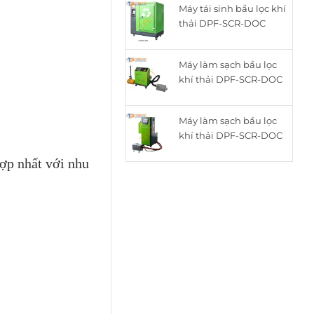
Máy tái sinh bầu lọc khí
là:
tại
thải DPF-SCR-DOC
15.050.000₫.
là:
thông minh cho động
12.050.000₫.
cơ Diesel ZQYM-518C
Máy làm sạch bầu lọc
khí thải DPF-SCR-DOC
cho động cơ Diesel
ZQYM A8
Máy làm sạch bầu lọc
khí thải DPF-SCR-DOC
cho động cơ Diesel
ợp nhất với nhu
ZQYM 508A