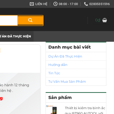
LIÊN HỆ
08:00 - 17:00
02835351596
0
₫
 ÁN ĐÃ THỰC HIỆN
Danh mục bài viết
l
Dự Án Đã Thực Hiện
Hướng dẫn
Tin Tức
Tư Vấn Mua Sản Phẩm
ảo hành 12 tháng
iên hệ .
Sản phẩm
ng
Thiết bị kiểm tra bình ắc
quy BT960 AUTOOL với