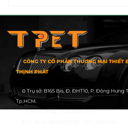
CÔNG TY CỔ PHẦN THƯƠNG MẠI THIẾT B
THỊNH PHÁT
⊙ Trụ sở: B165 Bis, Đ. ĐHT10, P. Đông Hưng 
Tp.HCM.
☏ Điện thoại: 028.3535.1596
✆ Di động: 0941.633.693 - 0975.674.534. -