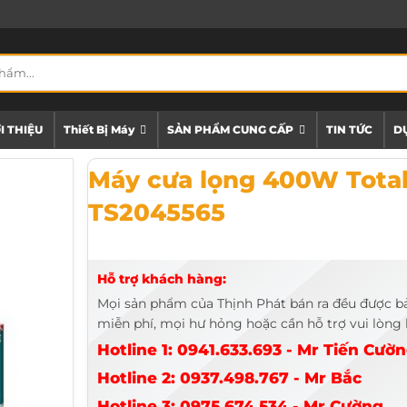
I THIỆU
Thiết Bị Máy
SẢN PHẨM CUNG CẤP
TIN TỨC
DỰ
Máy cưa lọng 400W Total TS2045565
Máy cưa lọng 400W Tota
TS2045565
Hỗ trợ khách hàng:
Mọi sản phẩm của Thịnh Phát bán ra đều được b
miễn phí, mọi hư hỏng hoặc cần hỗ trợ vui lòng l
Hotline 1: 0941.633.693 - Mr Tiến Cườ
Hotline 2: 0937.498.767 - Mr Bắc
Hotline 3: 0975.674.534 - Mr Cường