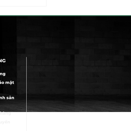
5.800
NG
àng
ảo mật
nh sản
 hàng
huyển