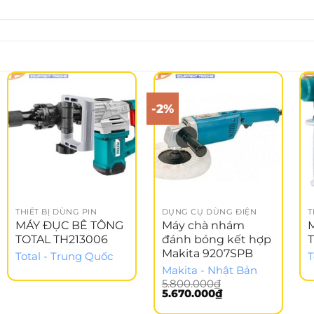
-2%
THIẾT BỊ DÙNG PIN
DỤNG CỤ DÙNG ĐIỆN
T
MÁY ĐỤC BÊ TÔNG
Máy chà nhám
TOTAL TH213006
đánh bóng kết hợp
Makita 9207SPB
Total - Trung Quốc
T
Makita - Nhật Bản
5.800.000
₫
Giá
Giá
5.670.000
₫
gốc
hiện
là:
tại