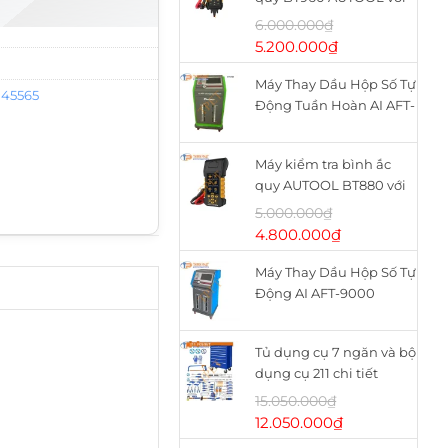
máy in nhiệt
6.000.000
₫
Giá
Giá
5.200.000
₫
gốc
hiện
Máy Thay Dầu Hộp Số Tự
là:
tại
045565
Động Tuần Hoàn AI AFT-
6.000.000₫.
là:
9900
5.200.000₫.
Máy kiểm tra bình ắc
quy AUTOOL BT880 với
máy in nhiệt
5.000.000
₫
Giá
Giá
4.800.000
₫
gốc
hiện
Máy Thay Dầu Hộp Số Tự
là:
tại
Động AI AFT-9000
5.000.000₫.
là:
4.800.000₫.
Tủ dụng cụ 7 ngăn và bộ
dụng cụ 211 chi tiết
WHS2111 WADFOW
15.050.000
₫
Giá
Giá
12.050.000
₫
gốc
hiện