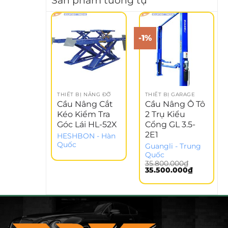
Sản phẩm tương tự
-1%
THIẾT BỊ NÂNG ĐỠ
THIẾT BỊ GARAGE
Cầu Nâng Cắt
Cầu Nâng Ô Tô
Kéo Kiểm Tra
2 Trụ Kiểu
Góc Lái HL-52X
Cổng GL 3.5-
2E1
HESHBON - Hàn
Quốc
Guangli - Trung
Quốc
35.800.000
₫
Giá
Giá
35.500.000
₫
gốc
hiện
là:
tại
35.800.000₫.
là:
35.500.00