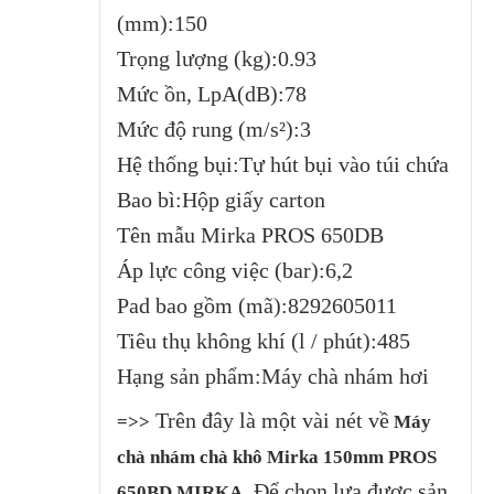
(mm):150
Trọng lượng (kg):0.93
Mức ồn, LpA(dB):78
Mức độ rung (m/s²):3
Hệ thống bụi:Tự hút bụi vào túi chứa
Bao bì:Hộp giấy carton
Tên mẫu Mirka PROS 650DB
Áp lực công việc (bar):6,2
Pad bao gồm (mã):8292605011
Tiêu thụ không khí (l / phút):485
Hạng sản phẩm:Máy chà nhám hơi
Trên đây là một vài nét về
=>>
Máy
chà nhám chà khô Mirka 150mm PROS
. Để chọn lựa được sản
650BD MIRKA