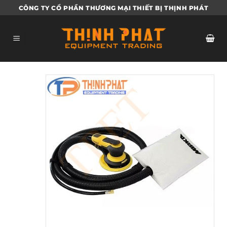
Bỏ
CÔNG TY CỔ PHẦN THƯƠNG MẠI THIẾT BỊ THỊNH PHÁT
qua
nội
dung