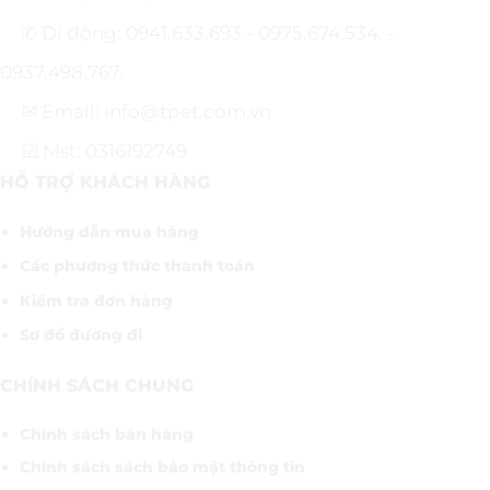
✆ Di động: 0941.633.693 - 0975.674.534. -
0937.498.767.
✉ Email: info@tpet.com.vn
☑ Mst: 0316192749
HỖ TRỢ KHÁCH HÀNG
Hướng dẫn mua hàng
Các phương thức thanh toán
Kiểm tra đơn hàng
Sơ đồ đường đi
CHÍNH SÁCH CHUNG
Chính sách bán hàng
Chính sách sách bảo mật thông tin