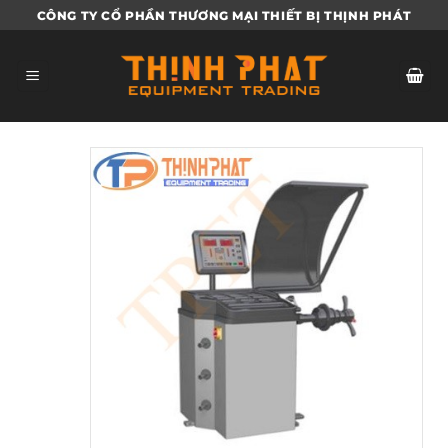
Bỏ
CÔNG TY CỔ PHẦN THƯƠNG MẠI THIẾT BỊ THỊNH PHÁT
qua
nội
dung