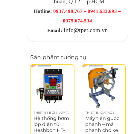
Thuận, Q.12, Tp.HCM
Hotline:
0937.498.767 – 0941.633.693 –
0975.674.534
info@tpet.com.vn
Email:
Sản phẩm tương tự
THIẾT BỊ BƠM LỐP TỰ ĐỘNG
THIẾT BỊ GARAGE
Hệ thống bơm
Máy tiện guốc
lốp điện tử
phanh – má
Heshbon HT-
phanh cho xe