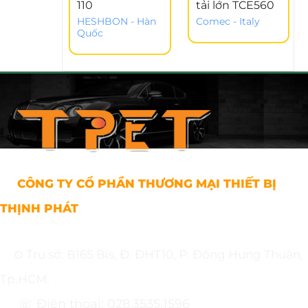
110
tải lớn TCE560
HESHBON - Hàn
Comec - Italy
Quốc
CÔNG TY CỔ PHẦN THƯƠNG MẠI THIẾT BỊ
THỊNH PHÁT
⊙ Trụ sở: B165 Bis, Đ. ĐHT10, P. Đông Hưng Thuận,
Tp.HCM.
☏ Điện thoại: 028.3535.1596