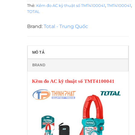
Thẻ:
Kềm đo AC kỹ thuật số TMT4100041
,
TMT4100041
,
TOTAL
Brand:
Total - Trung Quốc
MÔ TẢ
BRAND
Kềm đo AC kỹ thuật số TMT4100041