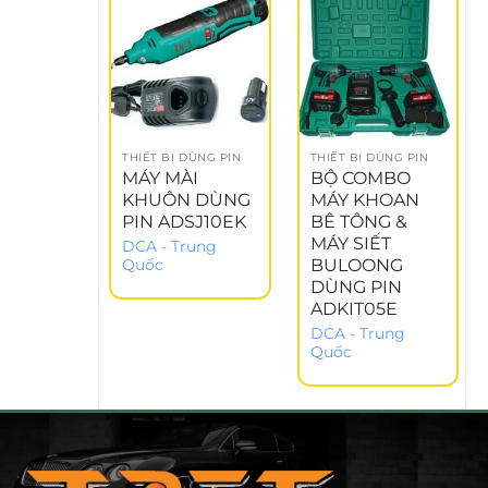
THIẾT BỊ DÙNG PIN
THIẾT BỊ DÙNG PIN
MÁY MÀI
BỘ COMBO
KHUÔN DÙNG
MÁY KHOAN
PIN ADSJ10EK
BÊ TÔNG &
MÁY SIẾT
DCA - Trung
BULOONG
Quốc
DÙNG PIN
ADKIT05E
DCA - Trung
Quốc