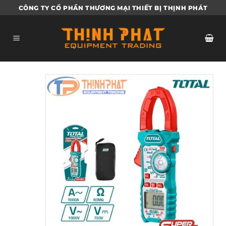
Bỏ
CÔNG TY CỔ PHẦN THƯƠNG MẠI THIẾT BỊ THỊNH PHÁT
qua
nội
dung