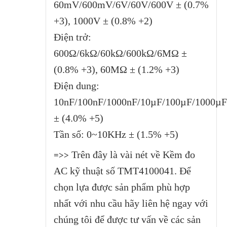
60mV/600mV/6V/60V/600V ± (0.7%
+3), 1000V ± (0.8% +2)
Điện trở:
600Ω/6kΩ/60kΩ/600kΩ/6MΩ ±
(0.8% +3), 60MΩ ± (1.2% +3)
Điện dung:
10nF/100nF/1000nF/10µF/100µF/1000µ
± (4.0% +5)
Tần số: 0~10KHz ± (1.5% +5)
Trên đây là vài nét về Kềm đo
=>>
AC kỹ thuật số TMT4100041. Để
chọn lựa được sản phẩm phù hợp
nhất với nhu cầu hãy liên hệ ngay với
chúng tôi để được tư vấn về các sản