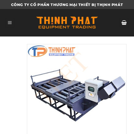
Bỏ
CÔNG TY CỔ PHẦN THƯƠNG MẠI THIẾT BỊ THỊNH PHÁT
qua
nội
dung