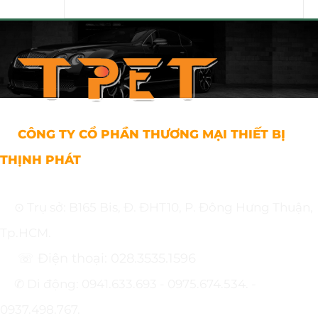
CÔNG TY CỔ PHẦN THƯƠNG MẠI THIẾT BỊ
THỊNH PHÁT
⊙ Trụ sở: B165 Bis, Đ. ĐHT10, P. Đông Hưng Thuận,
Tp.HCM.
☏ Điện thoại: 028.3535.1596
✆ Di động: 0941.633.693 - 0975.674.534. -
0937.498.767.