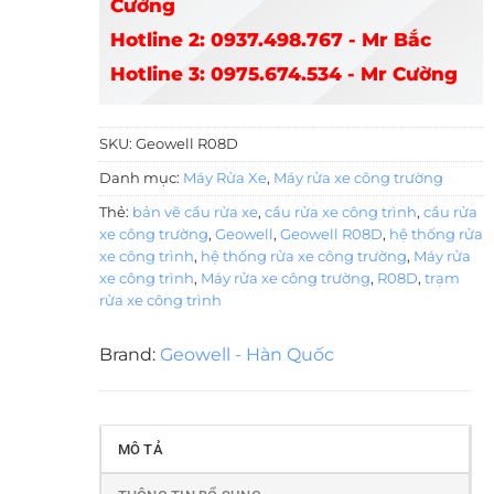
Cường
Hotline 2: 0937.498.767 - Mr Bắc
Hotline 3: 0975.674.534 - Mr Cường
SKU:
Geowell R08D
Danh mục:
Máy Rửa Xe
,
Máy rửa xe công trường
Thẻ:
bản vẽ cầu rửa xe
,
cầu rửa xe công trình
,
cầu rửa
xe công trường
,
Geowell
,
Geowell R08D
,
hệ thống rửa
xe công trình
,
hệ thống rửa xe công trường
,
Máy rửa
xe công trình
,
Máy rửa xe công trường
,
R08D
,
trạm
rửa xe công trình
Brand:
Geowell - Hàn Quốc
MÔ TẢ