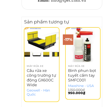
Email:
Sản phẩm tương tự
-17%
MÁY RỬA XE
MÁY RỬA XE
Cầu rửa xe
Bình phun bọt
công trường tự
tuyết cầm tay
động GX600C
SMFC001
Wide
Maxshine - USA
1.150.000
₫
Geowell - Hàn
Giá
Giá
950.000
₫
Quốc
gốc
hiện
là:
tại
1.150.000₫.
là:
950.000₫.