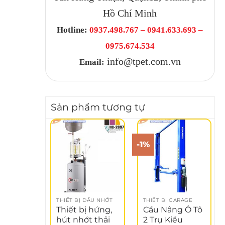
Hồ Chí Minh
Hotline:
0937.498.767 – 0941.633.693 –
0975.674.534
info@tpet.com.vn
Email:
Sản phẩm tương tự
-1%
THIẾT BỊ DẦU NHỚT
THIẾT BỊ GARAGE
Thiết bị hứng,
Cầu Nâng Ô Tô
hút nhớt thải
2 Trụ Kiểu