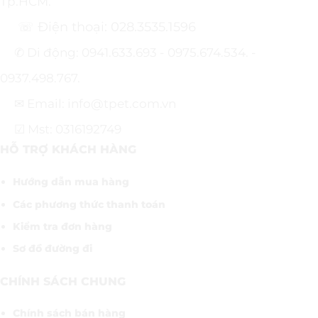
Tp.HCM.
☏ Điện thoại: 028.3535.1596
✆ Di động: 0941.633.693 - 0975.674.534. -
0937.498.767.
✉ Email: info@tpet.com.vn
☑ Mst: 0316192749
HỖ TRỢ KHÁCH HÀNG
Hướng dẫn mua hàng
Các phương thức thanh toán
Kiểm tra đơn hàng
Sơ đồ đường đi
CHÍNH SÁCH CHUNG
Chính sách bán hàng