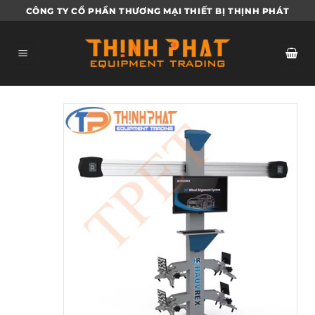
Bỏ
CÔNG TY CỔ PHẦN THƯƠNG MẠI THIẾT BỊ THỊNH PHÁT
qua
nội
dung