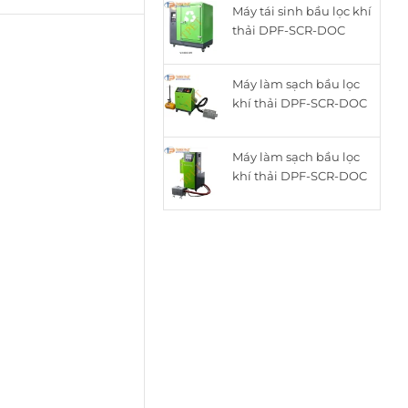
Máy tái sinh bầu lọc khí
là:
tại
thải DPF-SCR-DOC
15.050.000₫.
là:
thông minh cho động
12.050.000₫.
cơ Diesel ZQYM-518C
Máy làm sạch bầu lọc
khí thải DPF-SCR-DOC
cho động cơ Diesel
ZQYM A8
Máy làm sạch bầu lọc
khí thải DPF-SCR-DOC
cho động cơ Diesel
ZQYM 508A