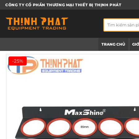
Bỏ
CÔNG TY CỔ PHẦN THƯƠNG MẠI THIẾT BỊ THỊNH PHÁT
qua
nội
Tìm
dung
kiếm:
TRANG CHỦ
GIỚ
-25%