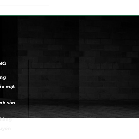
.
135.000₫.
4.200
NG
àng
ảo mật
nh sản
 hàng
huyển