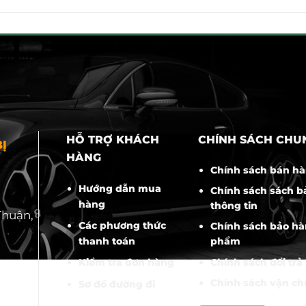
000₫.
2.800.000₫.
là:
570.000₫
2.500.000₫.
HỖ TRỢ KHÁCH
CHÍNH SÁCH CHU
Ị
HÀNG
Chính sách bán h
Hướng dẫn mua
Chính sách sách b
hàng
thông tin
Thuận,
Các phương thức
Chính sách bảo hà
thanh toán
phẩm
Chính sách đổi trả
Kiểm tra đơn hàng
Chính sách vận c
Sơ đồ đường đi