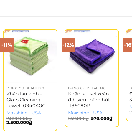
-11%
-12%
-1
DỤNG CỤ DETAILING
DỤNG CỤ DETAILING
D
Khăn lau kính –
Khăn lau sợi xoắn
Glass Cleaning
đôi siêu thấm hút
Towel 1094040G
1196090P
M
2
Maxshine - USA
Maxshine - USA
Giá
Giá
2.800.000
₫
650.000
₫
570.000
₫
Giá
Giá
gốc
hiện
2.500.000
₫
gốc
hiện
là:
tại
là:
tại
650.000₫.
là: