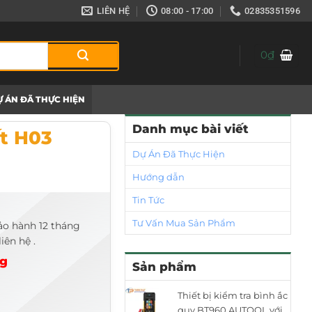
LIÊN HỆ
08:00 - 17:00
02835351596
0
₫
 ÁN ĐÃ THỰC HIỆN
Danh mục bài viết
ất H03
Dự Án Đã Thực Hiện
Hướng dẫn
Tin Tức
Tư Vấn Mua Sản Phẩm
ảo hành 12 tháng
iên hệ .
ng
Sản phẩm
Thiết bị kiểm tra bình ắc
quy BT960 AUTOOL với