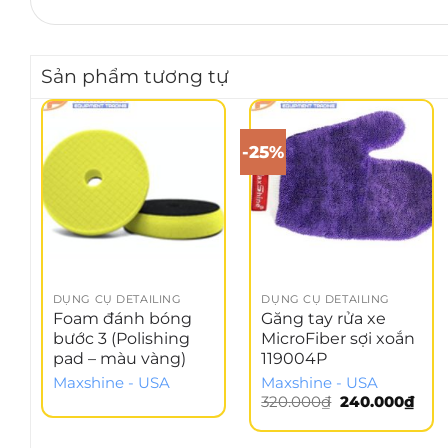
Sản phẩm tương tự
-25%
DỤNG CỤ DETAILING
DỤNG CỤ DETAILING
Foam đánh bóng
Găng tay rửa xe
bước 3 (Polishing
MicroFiber sợi xoắn
pad – màu vàng)
119004P
Maxshine - USA
Maxshine - USA
Giá
Giá
320.000
₫
240.000
₫
gốc
hiện
là:
tại
320.000₫.
là: