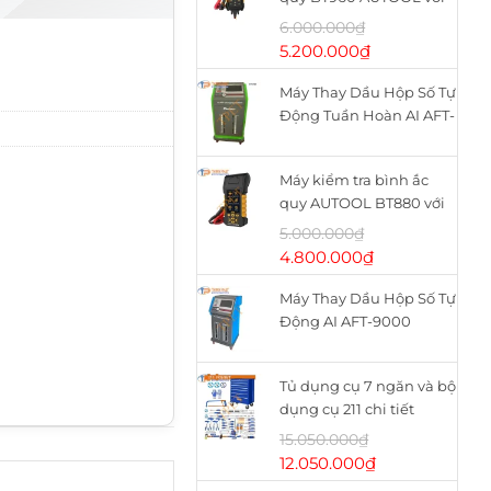
máy in nhiệt
6.000.000
₫
Giá
Giá
5.200.000
₫
gốc
hiện
Máy Thay Dầu Hộp Số Tự
là:
tại
Động Tuần Hoàn AI AFT-
6.000.000₫.
là:
9900
5.200.000₫.
Máy kiểm tra bình ắc
quy AUTOOL BT880 với
máy in nhiệt
5.000.000
₫
Giá
Giá
4.800.000
₫
gốc
hiện
Máy Thay Dầu Hộp Số Tự
là:
tại
Động AI AFT-9000
5.000.000₫.
là:
4.800.000₫.
Tủ dụng cụ 7 ngăn và bộ
dụng cụ 211 chi tiết
WHS2111 WADFOW
15.050.000
₫
Giá
Giá
12.050.000
₫
gốc
hiện