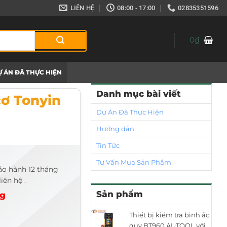
LIÊN HỆ
08:00 - 17:00
02835351596
0
₫
 ÁN ĐÃ THỰC HIỆN
Danh mục bài viết
cơ Tonyin
Dự Án Đã Thực Hiện
Hướng dẫn
Tin Tức
Tư Vấn Mua Sản Phẩm
ảo hành 12 tháng
iên hệ .
Sản phẩm
ng
Thiết bị kiểm tra bình ắc
quy BT960 AUTOOL với