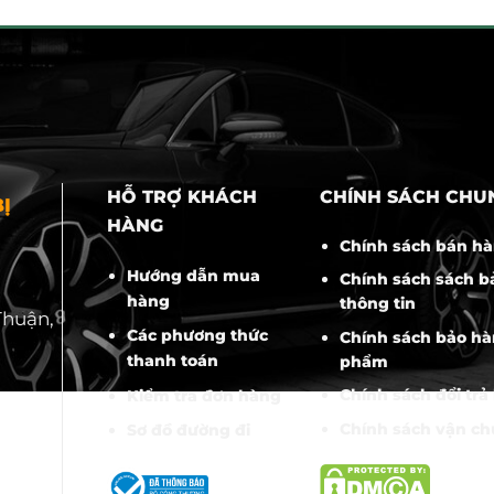
HỖ TRỢ KHÁCH
CHÍNH SÁCH CHU
Ị
HÀNG
Chính sách bán h
Hướng dẫn mua
Chính sách sách b
hàng
thông tin
Thuận,
Các phương thức
Chính sách bảo hà
thanh toán
phẩm
Chính sách đổi trả
Kiểm tra đơn hàng
Chính sách vận c
Sơ đồ đường đi