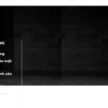
NG
àng
ảo mật
nh sản
 hàng
huyển