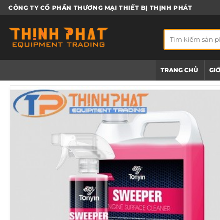
Bỏ
CÔNG TY CỔ PHẦN THƯƠNG MẠI THIẾT BỊ THỊNH PHÁT
qua
nội
Tìm
dung
kiếm:
TRANG CHỦ
GIỚ