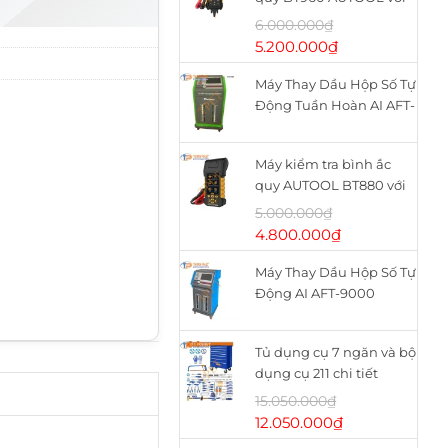
máy in nhiệt
6.000.000
₫
Giá
Giá
5.200.000
₫
gốc
hiện
Máy Thay Dầu Hộp Số Tự
là:
tại
Động Tuần Hoàn AI AFT-
6.000.000₫.
là:
9900
5.200.000₫.
Máy kiểm tra bình ắc
quy AUTOOL BT880 với
máy in nhiệt
5.000.000
₫
Giá
Giá
4.800.000
₫
gốc
hiện
Máy Thay Dầu Hộp Số Tự
là:
tại
Động AI AFT-9000
5.000.000₫.
là:
4.800.000₫.
Tủ dụng cụ 7 ngăn và bộ
dụng cụ 211 chi tiết
WHS2111 WADFOW
15.050.000
₫
Giá
Giá
12.050.000
₫
gốc
hiện