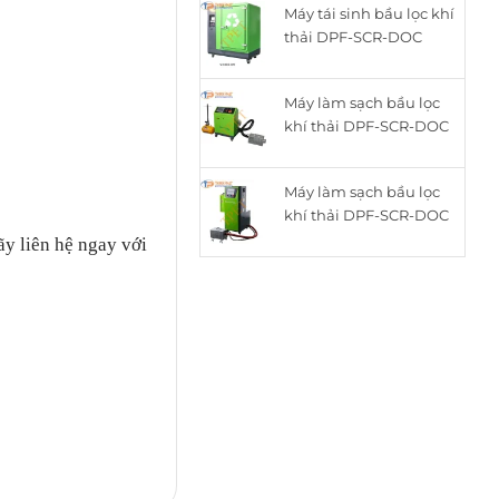
Máy tái sinh bầu lọc khí
là:
tại
thải DPF-SCR-DOC
15.050.000₫.
là:
thông minh cho động
12.050.000₫.
cơ Diesel ZQYM-518C
Máy làm sạch bầu lọc
khí thải DPF-SCR-DOC
cho động cơ Diesel
ZQYM A8
Máy làm sạch bầu lọc
khí thải DPF-SCR-DOC
cho động cơ Diesel
ãy liên hệ ngay với
ZQYM 508A