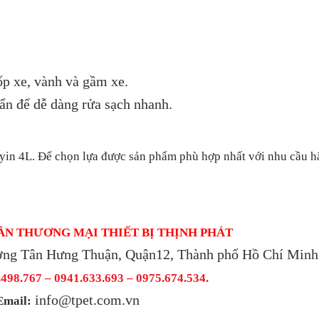
ốp xe, vành và gầm xe.
ẩn để dễ dàng rửa sạch nhanh.
nyin 4L
. Để chọn lựa được sản phẩm phù hợp nhất với nhu cầu h
ẦN THƯƠNG MẠI THIẾT BỊ THỊNH PHÁT
ờng Tân Hưng Thuận, Quận12, Thành phố Hồ Chí Minh
498.767 – 0941.633.693 –
0975.674.534.
info@tpet.com.vn
Email: