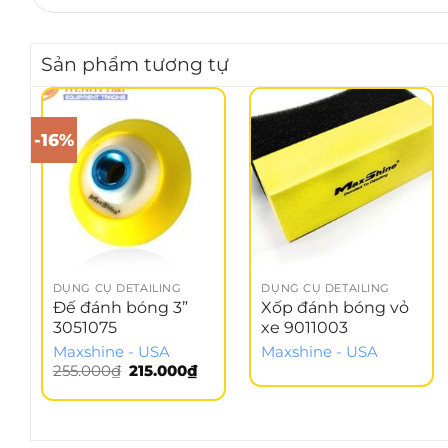
Sản phẩm tương tự
-16%
DỤNG CỤ DETAILING
DỤNG CỤ DETAILING
Đế đánh bóng 3”
Xốp đánh bóng vỏ
3051075
xe 9011003
Maxshine - USA
Maxshine - USA
Giá
Giá
255.000
₫
215.000
₫
gốc
hiện
là:
tại
255.000₫.
là:
215.000₫.