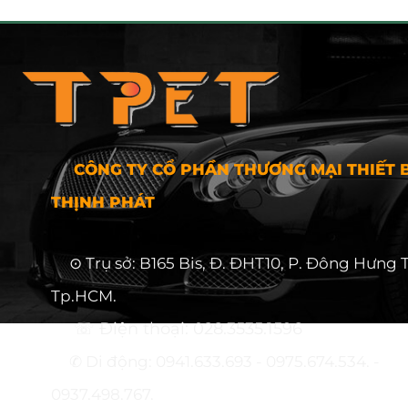
CÔNG TY CỔ PHẦN THƯƠNG MẠI THIẾT B
THỊNH PHÁT
⊙ Trụ sở: B165 Bis, Đ. ĐHT10, P. Đông Hưng 
Tp.HCM.
☏ Điện thoại: 028.3535.1596
✆ Di động: 0941.633.693 - 0975.674.534. -
0937.498.767.