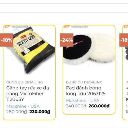
-18%
-24%
-1
DỤNG CỤ DETAILING
DỤNG CỤ DETAILING
D
Găng tay rửa xe đa
Pad đánh bóng
K
năng MicroFiber
lông cừu 2063125
112003Y
Maxshine - USA
Giá
Giá
340.000
₫
260.000
₫
Maxshine - USA
M
gốc
hiện
Giá
Giá
280.000
₫
230.000
₫
1
là:
tại
gốc
hiện
340.000₫.
là:
là:
tại
260.000₫
280.000₫.
là:
230.000₫.