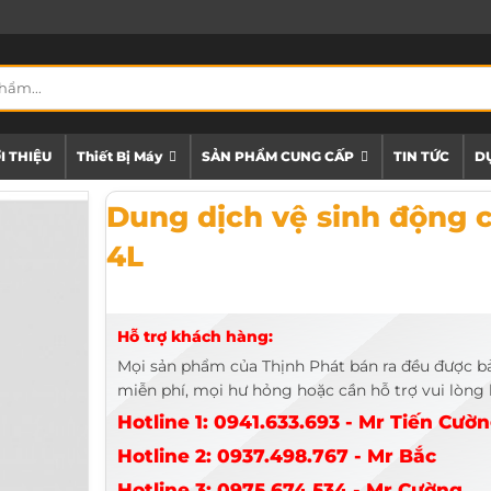
I THIỆU
Thiết Bị Máy
SẢN PHẨM CUNG CẤP
TIN TỨC
DỰ
Dung dịch vệ sinh động cơ Tonyin 4L
Dung dịch vệ sinh động 
4L
Hỗ trợ khách hàng:
Mọi sản phẩm của Thịnh Phát bán ra đều được b
miễn phí, mọi hư hỏng hoặc cần hỗ trợ vui lòng l
Hotline 1: 0941.633.693 - Mr Tiến Cườ
Hotline 2: 0937.498.767 - Mr Bắc
Hotline 3: 0975.674.534 - Mr Cường