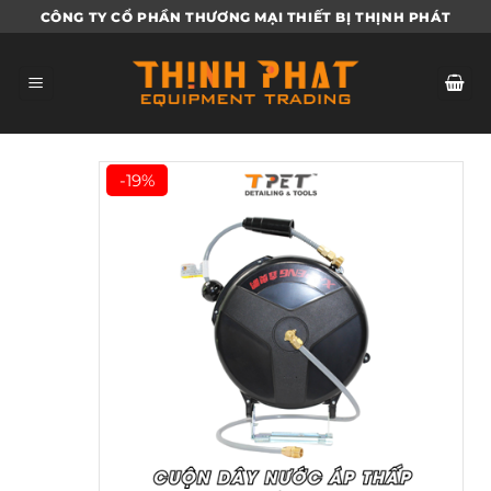
Bỏ
CÔNG TY CỔ PHẦN THƯƠNG MẠI THIẾT BỊ THỊNH PHÁT
qua
nội
dung
-19%