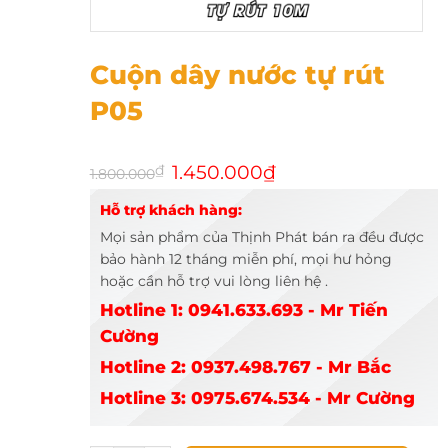
Cuộn dây nước tự rút P05
Cuộn dây nước tự rút
P05
Giá
Giá
₫
1.450.000
₫
1.800.000
gốc
hiện
là:
tại
Hỗ trợ khách hàng:
1.800.000₫.
là:
1.450.000₫.
Mọi sản phẩm của Thịnh Phát bán ra đều được
bảo hành 12 tháng miễn phí, mọi hư hỏng
hoặc cần hỗ trợ vui lòng liên hệ .
Hotline 1: 0941.633.693 - Mr Tiến
Cường
Hotline 2: 0937.498.767 - Mr Bắc
Hotline 3: 0975.674.534 - Mr Cường