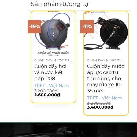
Sản phẩm tương tự
-19%
-11%
CUỘN DÂY NƯỚC TỰ THU
CUỘN DÂY NƯỚC TỰ THU
Cuộn dây hơi
Cuộn dây nước
và nước kết
áp lực cao tự
hợp P08
thu dùng cho
máy rửa xe 10-
TPET - Việt Nam
35 mét
3.200.000
₫
Giá
Giá
2.600.000
₫
TPET - Việt Nam
gốc
hiện
là:
tại
3.800.000
₫
3.200.000₫.
là:
Giá
Giá
3.400.000
₫
2.600.000₫.
gốc
hiện
là:
tại
3.800.000₫.
là:
3.400.000₫