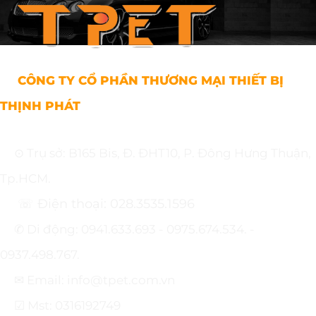
CÔNG TY CỔ PHẦN THƯƠNG MẠI THIẾT BỊ
THỊNH PHÁT
⊙ Trụ sở: B165 Bis, Đ. ĐHT10, P. Đông Hưng Thuận,
Tp.HCM.
☏ Điện thoại: 028.3535.1596
✆ Di động: 0941.633.693 - 0975.674.534. -
0937.498.767.
✉ Email: info@tpet.com.vn
☑ Mst: 0316192749