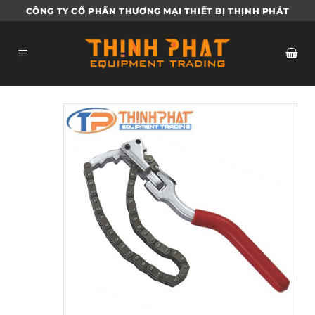
Bỏ
CÔNG TY CỔ PHẦN THƯƠNG MẠI THIẾT BỊ THỊNH PHÁT
qua
nội
dung