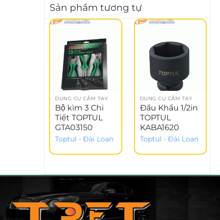
Sản phẩm tương tự
DỤNG CỤ CẦM TAY
DỤNG CỤ CẦM TAY
Bộ kìm 3 Chi
Đầu Khẩu 1/2in
Tiết TOPTUL
TOPTUL
GTA03150
KABA1620
Toptul - Đài Loan
Toptul - Đài Loan