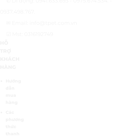
✆ Di động: 0941.633.693 - 0975.674.534. -
0937.498.767.
✉ Email: info@tpet.com.vn
☑ Mst: 0316192749
HỖ
TRỢ
KHÁCH
HÀNG
Hướng
dẫn
mua
hàng
Các
phương
thức
thanh