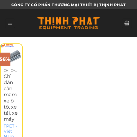
Bỏ
CÔNG TY CỔ PHẦN THƯƠNG MẠI THIẾT BỊ THỊNH PHÁT
qua
nội
dung
-56%
CHÌ CÂN MÂM
Chì
dán
cân
mâm
xe ô
tô, xe
tải, xe
máy
TPET -
Việt
Nam