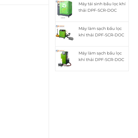
Máy tái sinh bầu lọc khí
là:
tại
thải DPF-SCR-DOC
15.050.000₫.
là:
thông minh cho động
12.050.000₫.
cơ Diesel ZQYM-518C
Máy làm sạch bầu lọc
khí thải DPF-SCR-DOC
cho động cơ Diesel
ZQYM A8
Máy làm sạch bầu lọc
khí thải DPF-SCR-DOC
cho động cơ Diesel
ZQYM 508A