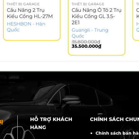
THIẾT BỊ GARAGE
THIẾT BỊ GARAGE
T
Cầu Nâng 2 Trụ
Cầu Nâng Ô Tô 2 Trụ
Kiểu Cổng HL-27M
Kiểu Cổng GL 3.5-
2E1
HESHBON - Hàn
Quốc
Guangli - Trung
Quốc
35.800.000
₫
Giá
Giá
35.500.000
₫
gốc
hiện
là:
tại
35.800.000₫.
là:
35.500.000₫.
HỖ TRỢ KHÁCH
CHÍNH SÁCH CHU
Ị
HÀNG
Chính sách bán h