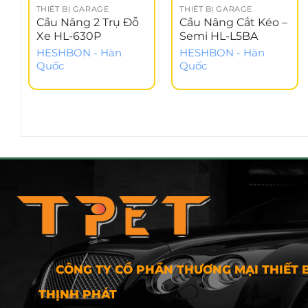
THIẾT BỊ GARAGE
THIẾT BỊ GARAGE
Cầu Nâng 2 Trụ Đỗ
Cầu Nâng Cắt Kéo –
Xe HL-630P
Semi HL-L5BA
HESHBON - Hàn
HESHBON - Hàn
Quốc
Quốc
CÔNG TY CỔ PHẦN THƯƠNG MẠI THIẾT B
THỊNH PHÁT