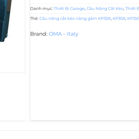
Danh mục:
Thiết Bị Garage
,
Cầu Nâng Cắt Kéo
,
Thiết 
Thẻ:
Cầu nâng cắt kéo nâng gầm KP35R
,
KP35R
,
KP35R
Brand:
OMA – Italy