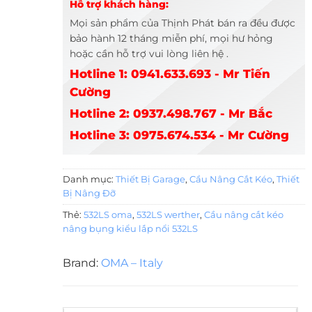
Hỗ trợ khách hàng:
Mọi sản phẩm của Thịnh Phát bán ra đều được
bảo hành 12 tháng miễn phí, mọi hư hỏng
hoặc cần hỗ trợ vui lòng liên hệ .
Hotline 1: 0941.633.693 - Mr Tiến
Cường
Hotline 2: 0937.498.767 - Mr Bắc
Hotline 3: 0975.674.534 - Mr Cường
Danh mục:
Thiết Bị Garage
,
Cầu Nâng Cắt Kéo
,
Thiết
Bị Nâng Đỡ
Thẻ:
532LS oma
,
532LS werther
,
Cầu nâng cắt kéo
nâng bụng kiểu lắp nổi 532LS
Brand:
OMA – Italy