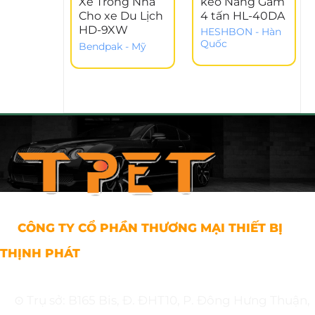
Xe Trong Nhà
kéo Nâng Gầm
Cho xe Du Lịch
4 tấn HL-40DA
HD-9XW
HESHBON - Hàn
Quốc
Bendpak - Mỹ
CÔNG TY CỔ PHẦN THƯƠNG MẠI THIẾT BỊ
THỊNH PHÁT
⊙ Trụ sở: B165 Bis, Đ. ĐHT10, P. Đông Hưng Thuận,