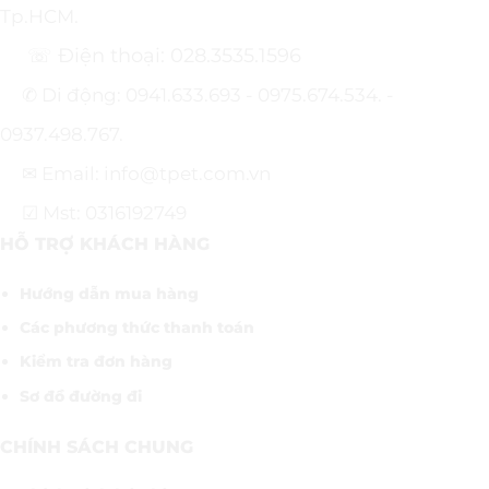
Tp.HCM.
☏ Điện thoại: 028.3535.1596
✆ Di động: 0941.633.693 - 0975.674.534. -
0937.498.767.
✉ Email: info@tpet.com.vn
☑ Mst: 0316192749
HỖ TRỢ KHÁCH HÀNG
Hướng dẫn mua hàng
Các phương thức thanh toán
Kiểm tra đơn hàng
Sơ đồ đường đi
CHÍNH SÁCH CHUNG