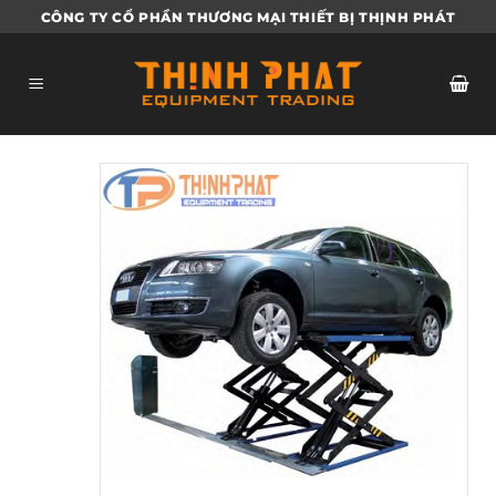
Bỏ
CÔNG TY CỔ PHẦN THƯƠNG MẠI THIẾT BỊ THỊNH PHÁT
qua
nội
dung