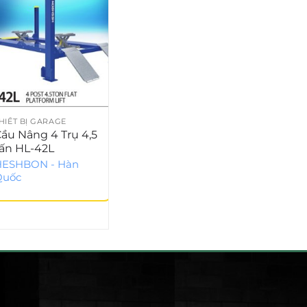
HIẾT BỊ GARAGE
THIẾT BỊ GARAGE
THIẾT
ầu Nâng 4 Trụ 4,5
Cầu Nâng 4 Trụ Đỗ
Cầu 
tấn HL-42L
xe, Giữ Xe Trong
Xe H
Nhà 409HP
HESHBON - Hàn
HESH
Quốc
Quố
PEAK - Trung Quốc