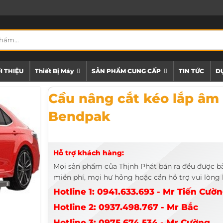
I THIỆU
Thiết Bị Máy
SẢN PHẨM CUNG CẤP
TIN TỨC
DỰ
Cầu nâng cắt kéo lắp âm SP-7XLF Bendpak
Cầu nâng cắt kéo lắp âm
Bendpak
Hỗ trợ khách hàng:
Mọi sản phẩm của Thịnh Phát bán ra đều được b
miễn phí, mọi hư hỏng hoặc cần hỗ trợ vui lòng l
Hotline 1: 0941.633.693 - Mr Tiến Cườ
Hotline 2: 0937.498.767 - Mr Bắc
Hotline 3: 0975.674.534 - Mr Cường