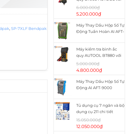
máy in nhiệt
6.000.000
₫
Giá
Giá
5.200.000
₫
gốc
hiện
Máy Thay Dầu Hộp Số Tự
là:
tại
ndpak
,
SP-7XLF Bendpak
Động Tuần Hoàn AI AFT-
6.000.000₫.
là:
9900
5.200.000₫.
Máy kiểm tra bình ắc
quy AUTOOL BT880 với
máy in nhiệt
5.000.000
₫
Giá
Giá
4.800.000
₫
gốc
hiện
Máy Thay Dầu Hộp Số Tự
là:
tại
Động AI AFT-9000
5.000.000₫.
là:
4.800.000₫.
Tủ dụng cụ 7 ngăn và bộ
dụng cụ 211 chi tiết
WHS2111 WADFOW
15.050.000
₫
Giá
Giá
12.050.000
₫
gốc
hiện