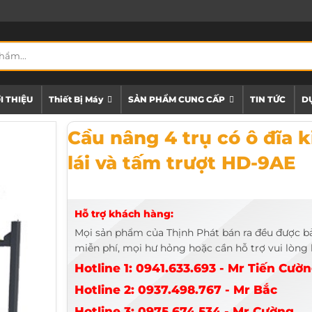
I THIỆU
Thiết Bị Máy
SẢN PHẨM CUNG CẤP
TIN TỨC
DỰ
Cầu nâng 4 trụ có ô đĩa kiểm tra góc lái và tấm trượt H
Cầu nâng 4 trụ có ô đĩa 
lái và tấm trượt HD-9AE
Hỗ trợ khách hàng:
Mọi sản phẩm của Thịnh Phát bán ra đều được b
miễn phí, mọi hư hỏng hoặc cần hỗ trợ vui lòng l
Hotline 1: 0941.633.693 - Mr Tiến Cườ
Hotline 2: 0937.498.767 - Mr Bắc
Hotline 3: 0975.674.534 - Mr Cường