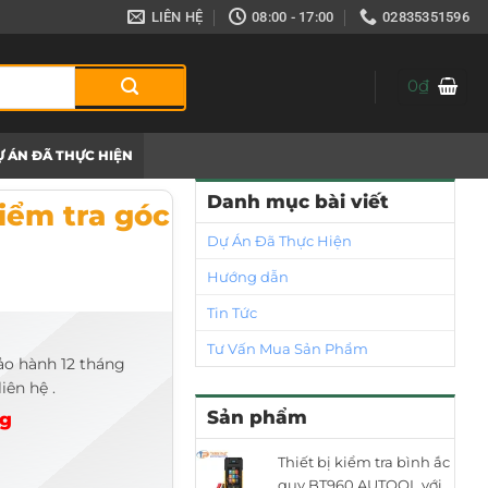
LIÊN HỆ
08:00 - 17:00
02835351596
0
₫
 ÁN ĐÃ THỰC HIỆN
D-9AE
Danh mục bài viết
kiểm tra góc
Dự Án Đã Thực Hiện
Hướng dẫn
Tin Tức
Tư Vấn Mua Sản Phẩm
ảo hành 12 tháng
iên hệ .
Sản phẩm
ng
Thiết bị kiểm tra bình ắc
quy BT960 AUTOOL với