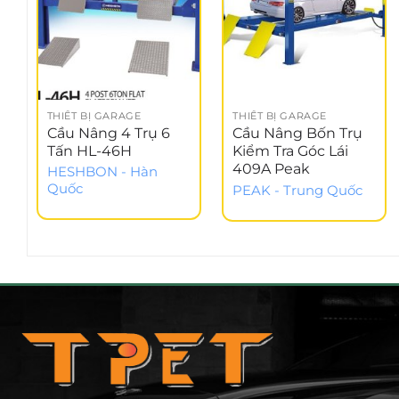
THIẾT BỊ GARAGE
THIẾT BỊ GARAGE
Cầu Nâng 4 Trụ 6
Cầu Nâng Bốn Trụ
Tấn HL-46H
Kiểm Tra Góc Lái
409A Peak
HESHBON - Hàn
Quốc
PEAK - Trung Quốc