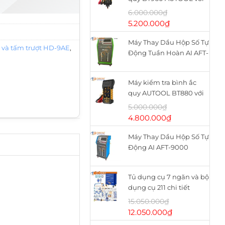
máy in nhiệt
6.000.000
₫
Giá
Giá
5.200.000
₫
gốc
hiện
Máy Thay Dầu Hộp Số Tự
là:
tại
ái và tấm trượt HD-9AE
,
Động Tuần Hoàn AI AFT-
6.000.000₫.
là:
9900
5.200.000₫.
Máy kiểm tra bình ắc
quy AUTOOL BT880 với
máy in nhiệt
5.000.000
₫
Giá
Giá
4.800.000
₫
gốc
hiện
Máy Thay Dầu Hộp Số Tự
là:
tại
Động AI AFT-9000
5.000.000₫.
là:
4.800.000₫.
Tủ dụng cụ 7 ngăn và bộ
dụng cụ 211 chi tiết
WHS2111 WADFOW
15.050.000
₫
Giá
Giá
12.050.000
₫
gốc
hiện