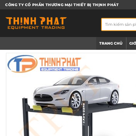
Bỏ
CÔNG TY CỔ PHẦN THƯƠNG MẠI THIẾT BỊ THỊNH PHÁT
qua
nội
Tìm
dung
kiếm:
TRANG CHỦ
GIỚ