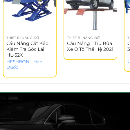
THIẾT BỊ NÂNG ĐỠ
THIẾT BỊ NÂNG ĐỠ
T
Cầu Nâng Cắt Kéo
Cầu Nâng 1 Trụ Rửa
C
Kiểm Tra Góc Lái
Xe Ô Tô Thế Hệ 2021
HL-52X
HESHBON - Hàn
Quốc