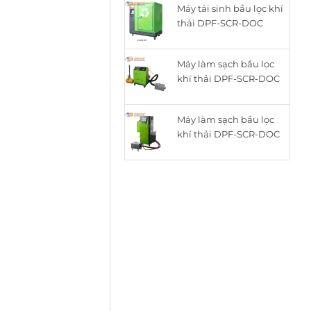
Máy tái sinh bầu lọc khí
là:
tại
thải DPF-SCR-DOC
15.050.000₫.
là:
thông minh cho động
12.050.000₫.
cơ Diesel ZQYM-518C
Máy làm sạch bầu lọc
khí thải DPF-SCR-DOC
cho động cơ Diesel
ZQYM A8
Máy làm sạch bầu lọc
khí thải DPF-SCR-DOC
cho động cơ Diesel
ZQYM 508A