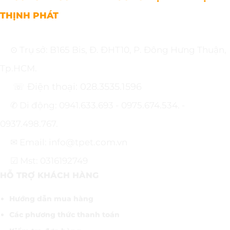
THỊNH PHÁT
⊙ Trụ sở: B165 Bis, Đ. ĐHT10, P. Đông Hưng Thuận,
Tp.HCM.
☏ Điện thoại: 028.3535.1596
✆ Di động: 0941.633.693 - 0975.674.534. -
0937.498.767.
✉ Email: info@tpet.com.vn
☑ Mst: 0316192749
HỖ TRỢ KHÁCH HÀNG
Hướng dẫn mua hàng
Các phương thức thanh toán