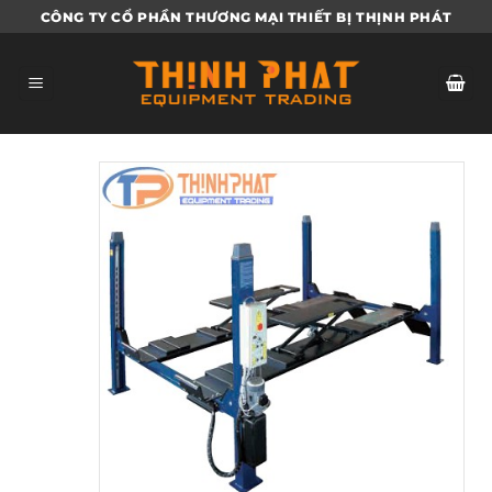
Bỏ
CÔNG TY CỔ PHẦN THƯƠNG MẠI THIẾT BỊ THỊNH PHÁT
qua
nội
dung