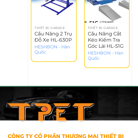
THIẾT BỊ GARAGE
THIẾT BỊ GARAGE
Cầu Nâng 2 Trụ
Cầu Nâng Cắt
Đỗ Xe HL-630P
Kéo Kiểm Tra
Góc Lái HL-51G
HESHBON - Hàn
Quốc
HESHBON - Hàn
Quốc
CÔNG TY CỔ PHẦN THƯƠNG MẠI THIẾT BỊ