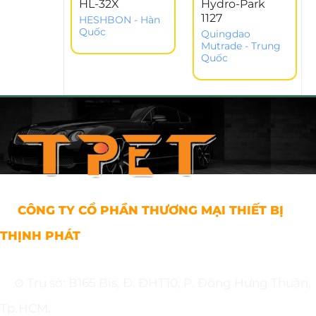
HL-32X
Hydro-Park
1127
HESHBON - Hàn
Quốc
Quingdao
Mutrade - Trung
Quốc
CÔNG TY CỔ PHẦN THƯƠNG MẠI THIẾT BỊ
THỊNH PHÁT
⊙ Trụ sở: B165 Bis, Đ. ĐHT10, P. Đông Hưng Thuận,
Tp.HCM.