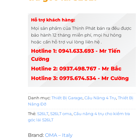
Hỗ trợ khách hàng:
Mọi sản phẩm của Thịnh Phát bán ra đều được
bảo hành 12 tháng miễn phí, mọi hư hỏng
hoặc cần hỗ trợ vui lòng liên hệ .
Hotline 1: 0941.633.693 - Mr Tiến
Cường
Hotline 2: 0937.498.767 - Mr Bắc
Hotline 3: 0975.674.534 - Mr Cường
Danh mục:
Thiết Bị Garage
,
Cầu Nâng 4 Trụ
,
Thiết Bị
Nâng Đỡ
Thẻ:
526LT
,
526LT oma
,
Cầu nâng 4 trụ cho kiểm tra
góc lái 526LT
Brand:
OMA – Italy