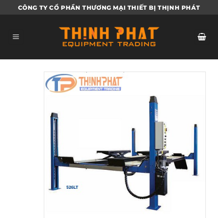
Bỏ
CÔNG TY CỔ PHẦN THƯƠNG MẠI THIẾT BỊ THỊNH PHÁT
qua
nội
dung