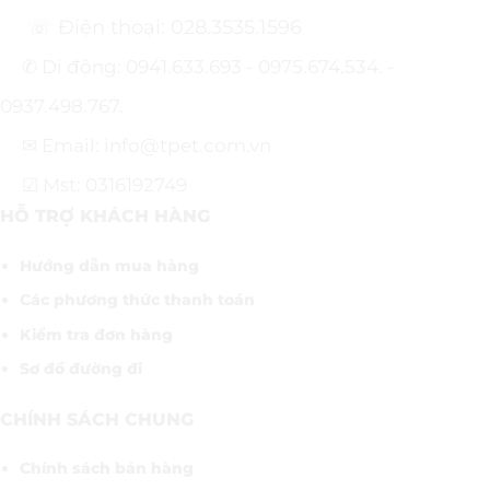
☏ Điện thoại: 028.3535.1596
✆ Di động: 0941.633.693 - 0975.674.534. -
0937.498.767.
✉ Email: info@tpet.com.vn
☑ Mst: 0316192749
HỖ TRỢ KHÁCH HÀNG
Hướng dẫn mua hàng
Các phương thức thanh toán
Kiểm tra đơn hàng
Sơ đồ đường đi
CHÍNH SÁCH CHUNG
Chính sách bán hàng