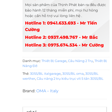
Mọi sản phẩm của Thịnh Phát bán ra đều được
bảo hành 12 tháng miễn phí, mọi hư hỏng
hoặc cần hỗ trợ vui lòng liên hệ .
Hotline 1: 0941.633.693 - Mr Tiến
Cường
Hotline 2: 0937.498.767 - Mr Bắc
Hotline 3: 0975.674.534 - Mr Cường
Danh mục:
Thiết Bị Garage
,
Cầu Nâng 2 Trụ
,
Thiết Bị
Nâng Đỡ
Thẻ:
305S/BL italgarage
,
305S/BL oma
,
305S/BL
werther
,
Cầu nâng 2 trụ kiểu trục vít 5 tấn 305S/BL
Brand:
OMA – Italy