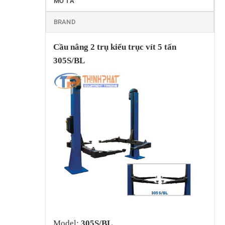
MÔ TẢ
BRAND
Cầu nâng 2 trụ kiểu trục vít 5 tấn
305S/BL
Model:
305S/BL