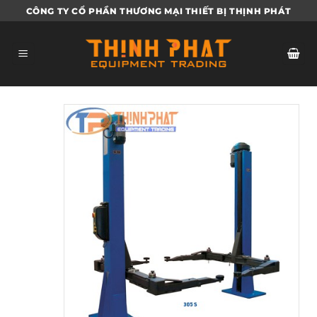
Bỏ
CÔNG TY CỔ PHẦN THƯƠNG MẠI THIẾT BỊ THỊNH PHÁT
qua
nội
dung