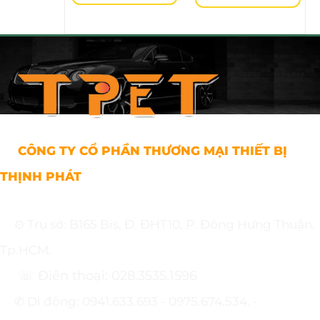
CÔNG TY CỔ PHẦN THƯƠNG MẠI THIẾT BỊ
THỊNH PHÁT
⊙ Trụ sở: B165 Bis, Đ. ĐHT10, P. Đông Hưng Thuận,
Tp.HCM.
☏ Điện thoại: 028.3535.1596
✆ Di động: 0941.633.693 - 0975.674.534. -