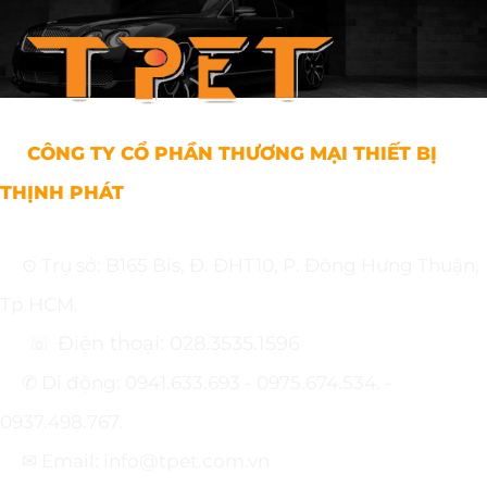
CÔNG TY CỔ PHẦN THƯƠNG MẠI THIẾT BỊ
THỊNH PHÁT
⊙ Trụ sở: B165 Bis, Đ. ĐHT10, P. Đông Hưng Thuận,
Tp.HCM.
☏ Điện thoại: 028.3535.1596
✆ Di động: 0941.633.693 - 0975.674.534. -
0937.498.767.
✉ Email: info@tpet.com.vn