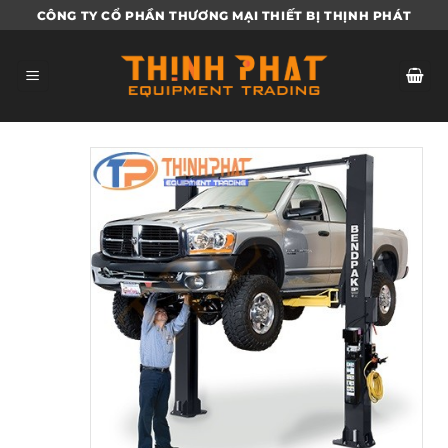
Bỏ
CÔNG TY CỔ PHẦN THƯƠNG MẠI THIẾT BỊ THỊNH PHÁT
qua
nội
dung