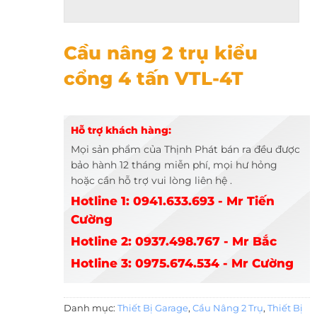
Cầu nâng 2 trụ kiểu cổng 4 tấn VTL-4T
Cầu nâng 2 trụ kiểu
cổng 4 tấn VTL-4T
Hỗ trợ khách hàng:
Mọi sản phẩm của Thịnh Phát bán ra đều được
bảo hành 12 tháng miễn phí, mọi hư hỏng
hoặc cần hỗ trợ vui lòng liên hệ .
Hotline 1: 0941.633.693 - Mr Tiến
Cường
Hotline 2: 0937.498.767 - Mr Bắc
Hotline 3: 0975.674.534 - Mr Cường
Danh mục:
Thiết Bị Garage
,
Cầu Nâng 2 Trụ
,
Thiết Bị