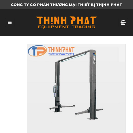
Bỏ
CÔNG TY CỔ PHẦN THƯƠNG MẠI THIẾT BỊ THỊNH PHÁT
qua
nội
dung