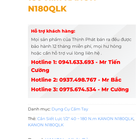
N180QLK
Hỗ trợ khách hàng:
Mọi sản phẩm của Thịnh Phát bán ra đều được
bảo hành 12 tháng miễn phí, mọi hư hỏng
hoặc cần hỗ trợ vui lòng liên hệ .
Hotline 1: 0941.633.693 - Mr Tiến
Cường
Hotline 2: 0937.498.767 - Mr Bắc
Hotline 3: 0975.674.534 - Mr Cường
Danh mục:
Dụng Cụ Cầm Tay
Thẻ:
Cần Siết Lực 1/2" 40 ~ 180 N.m KANON N180QLK
,
KANON N180QLK