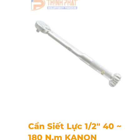
Cần Siết Lực 1/2" 40 ~ 180 N.m KANON N180QLK
Cần Siết Lực 1/2″ 40 ~
180 N.m KANON