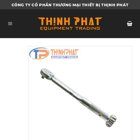
Bỏ
CÔNG TY CỔ PHẦN THƯƠNG MẠI THIẾT BỊ THỊNH PHÁT
qua
nội
dung