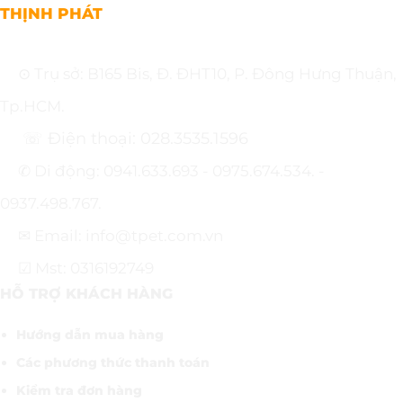
THỊNH PHÁT
⊙ Trụ sở: B165 Bis, Đ. ĐHT10, P. Đông Hưng Thuận,
Tp.HCM.
☏ Điện thoại: 028.3535.1596
✆ Di động: 0941.633.693 - 0975.674.534. -
0937.498.767.
✉ Email: info@tpet.com.vn
☑ Mst: 0316192749
HỖ TRỢ KHÁCH HÀNG
Hướng dẫn mua hàng
Các phương thức thanh toán
Kiểm tra đơn hàng