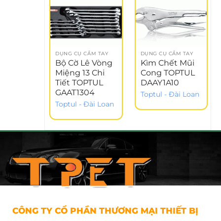
DỤNG CỤ CẦM TAY
DỤNG CỤ CẦM TAY
Bộ Cờ Lê Vòng
Kìm Chết Mũi
Miệng 13 Chi
Cong TOPTUL
Tiết TOPTUL
DAAY1A10
GAAT1304
Toptul - Đài Loan
Toptul - Đài Loan
CÔNG TY CỔ PHẦN THƯƠNG MẠI THIẾT BỊ