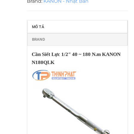
Brand:
KANON - Nhật Bản
MÔ TẢ
BRAND
Cần Siết Lực 1/2″ 40 ~ 180 N.m KANON
N180QLK