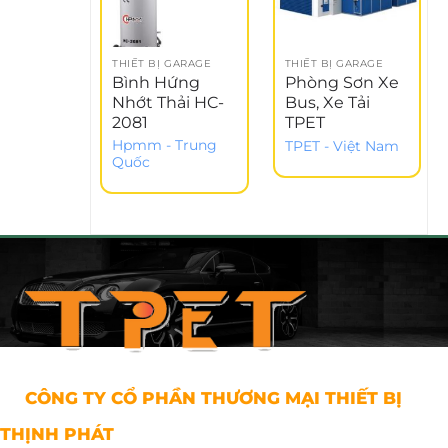
THIẾT BỊ GARAGE
THIẾT BỊ GARAGE
Bình Hứng
Phòng Sơn Xe
Nhớt Thải HC-
Bus, Xe Tải
2081
TPET
Hpmm - Trung
TPET - Việt Nam
Quốc
CÔNG TY CỔ PHẦN THƯƠNG MẠI THIẾT BỊ
THỊNH PHÁT