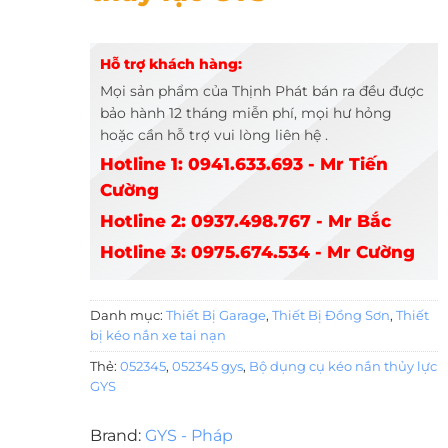
Hỗ trợ khách hàng:
Mọi sản phẩm của Thịnh Phát bán ra đều được
bảo hành 12 tháng miễn phí, mọi hư hỏng
hoặc cần hỗ trợ vui lòng liên hệ .
Hotline 1: 0941.633.693 - Mr Tiến
Cường
Hotline 2: 0937.498.767 - Mr Bắc
Hotline 3: 0975.674.534 - Mr Cường
Danh mục:
Thiết Bị Garage
,
Thiết Bị Đồng Sơn
,
Thiết
bị kéo nắn xe tai nạn
Thẻ:
052345
,
052345 gys
,
Bộ dụng cụ kéo nắn thủy lực
GYS
Brand:
GYS - Pháp