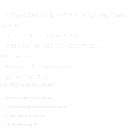
⊙ Trụ sở: B165 Bis, Đ. ĐHT10, P. Đông Hưng Thuận,
Tp.HCM.
☏ Điện thoại: 028.3535.1596
✆ Di động: 0941.633.693 - 0975.674.534. -
0937.498.767.
✉ Email: info@tpet.com.vn
☑ Mst: 0316192749
HỖ TRỢ KHÁCH HÀNG
Hướng dẫn mua hàng
Các phương thức thanh toán
Kiểm tra đơn hàng
Sơ đồ đường đi