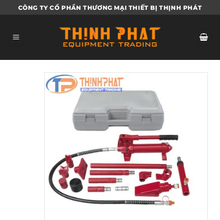
Bỏ
CÔNG TY CỔ PHẦN THƯƠNG MẠI THIẾT BỊ THỊNH PHÁT
qua
nội
dung