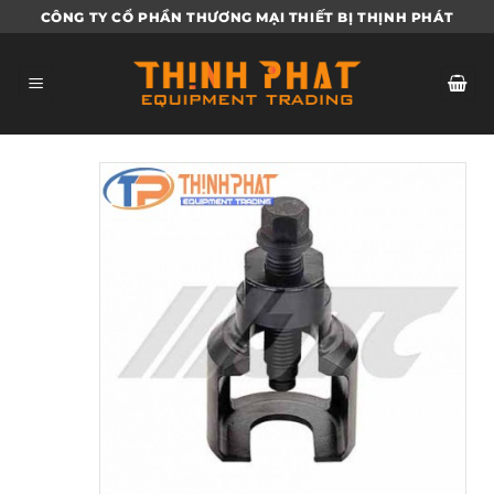
Bỏ
CÔNG TY CỔ PHẦN THƯƠNG MẠI THIẾT BỊ THỊNH PHÁT
qua
nội
dung