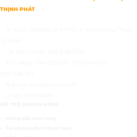
THỊNH PHÁT
⊙ Trụ sở: B165 Bis, Đ. ĐHT10, P. Đông Hưng Thuận,
Tp.HCM.
☏ Điện thoại: 028.3535.1596
✆ Di động: 0941.633.693 - 0975.674.534. -
0937.498.767.
✉ Email: info@tpet.com.vn
☑ Mst: 0316192749
HỖ TRỢ KHÁCH HÀNG
Hướng dẫn mua hàng
Các phương thức thanh toán